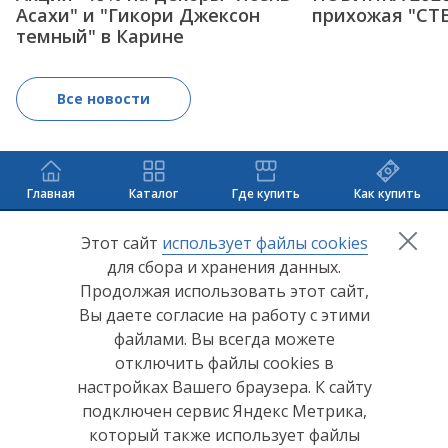
Асахи" и "Гикори Джексон
прихожая "СТ
темный" в Карине
Все новости
Главная
Каталог
Где купить
Как купить
+7 (8412) 65-33-0
0
Этот сайт
использует файлы cookies
для сбора и хранения данных.
info@lerom.ru
Продолжая использовать этот сайт,
Вы даете согласие на работу с этими
Согласие на обработку персональных данных
файлами. Вы всегда можете
отключить файлы cookies в
Политика конфиденциальности
настройках Вашего браузера. К сайту
Согласие на обработку персональных данных Яндекс
подключен сервис Яндекс Метрика,
Метрика
который также использует файлы