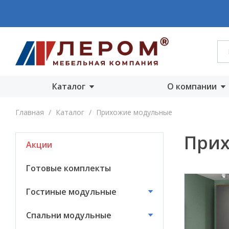
Каталог
О компании
Акции
О компании
Главная
/
Каталог
/
Прихожие модульные
Готовые комплекты
Производст
Прих
Акции
Гостиные
Награды
модульные
Сертифика
Готовые комплекты
Спальни модульные
Новости
Гостиные модульные
Детские модульные
Вакансии
Спальни модульные
Прихожие
модульные