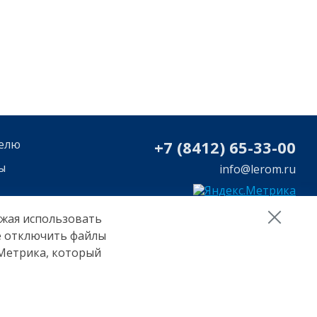
елю
+7 (8412) 65-33-0
0
ы
info@lerom.ru
лжая использовать
те отключить файлы
 Метрика, который
 на обработку персональных данных Яндекс Метрика
Сделано в
Пенза-Онлайн