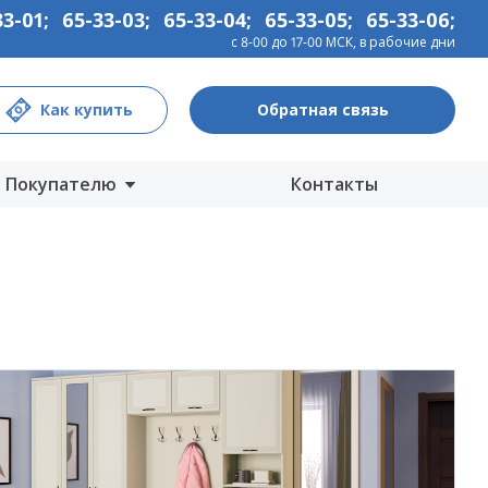
33-01
;
65-33-03
;
65-33-04
;
65-33-05
;
65-33-06
;
с 8-00 до 17-00 МСК, в рабочие дни
Как купить
Обратная связь
Покупателю
Контакты
Центры продаж
Интернет-магазины
Как купить
Гарантия
Информация
Прайс-лист