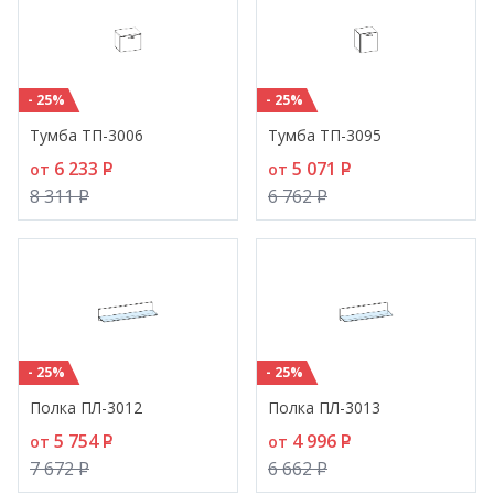
- 25%
- 25%
Тумба ТП-3006
Тумба ТП-3095
6 233
P
5 071
P
от
от
8 311
P
6 762
P
- 25%
- 25%
Полка ПЛ-3012
Полка ПЛ-3013
5 754
P
4 996
P
от
от
7 672
P
6 662
P