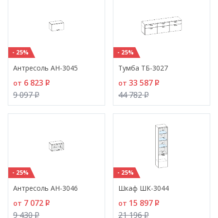
- 25%
- 25%
Антресоль АН-3045
Тумба ТБ-3027
6 823
P
33 587
P
от
от
9 097
P
44 782
P
- 25%
- 25%
Антресоль АН-3046
Шкаф ШК-3044
7 072
P
15 897
P
от
от
9 430
P
21 196
P