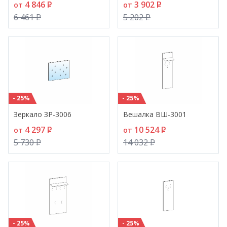
4 846
P
3 902
P
от
от
6 461
P
5 202
P
- 25%
- 25%
Зеркало ЗР-3006
Вешалка ВШ-3001
4 297
P
10 524
P
от
от
5 730
P
14 032
P
- 25%
- 25%