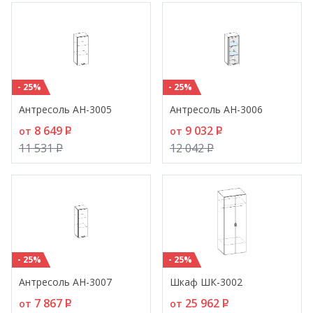
- 25%
- 25%
Антресоль АН-3005
Антресоль АН-3006
8 649
P
9 032
P
от
от
11 531
P
12 042
P
- 25%
- 25%
Антресоль АН-3007
Шкаф ШК-3002
7 867
P
25 962
P
от
от