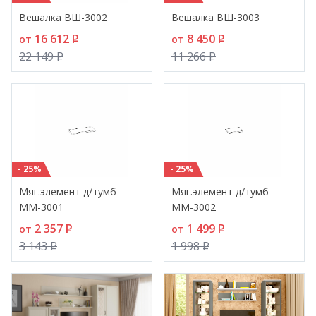
Вешалка ВШ-3002
Вешалка ВШ-3003
16 612
P
8 450
P
от
от
22 149
P
11 266
P
- 25%
- 25%
Мяг.элемент д/тумб
Мяг.элемент д/тумб
ММ-3001
ММ-3002
2 357
P
1 499
P
от
от
3 143
P
1 998
P