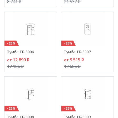
8 741
P
21 537
P
- 25%
- 25%
Тумба ТБ-3006
Тумба ТБ-3007
12 890
P
9 515
P
от
от
17 186
P
12 686
P
- 25%
- 25%
Тумба ТБ-3008
Тумба ТБ-3009