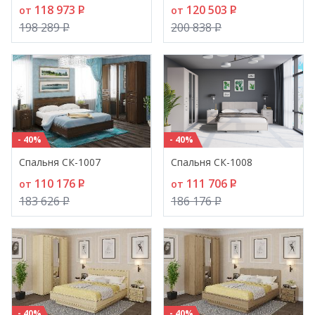
118 973
P
120 503
P
от
от
198 289
P
200 838
P
- 40%
- 40%
Спальня СК-1007
Спальня СК-1008
110 176
P
111 706
P
от
от
183 626
P
186 176
P
- 40%
- 40%