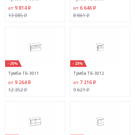
9 814
P
6 646
P
от
от
13 085
P
8 861
P
- 25%
- 25%
Тумба ТБ-3011
Тумба ТБ-3012
9 264
P
7 216
P
от
от
12 352
P
9 621
P