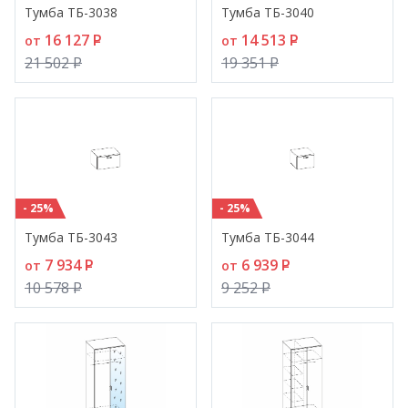
Тумба ТБ-3038
Тумба ТБ-3040
16 127
P
14 513
P
от
от
21 502
P
19 351
P
- 25%
- 25%
Тумба ТБ-3043
Тумба ТБ-3044
7 934
P
6 939
P
от
от
10 578
P
9 252
P