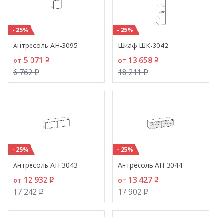
- 25%
- 25%
Антресоль АН-3095
Шкаф ШК-3042
5 071
P
13 658
P
от
от
6 762
P
18 211
P
- 25%
- 25%
Антресоль АН-3043
Антресоль АН-3044
12 932
P
13 427
P
от
от
17 242
P
17 902
P