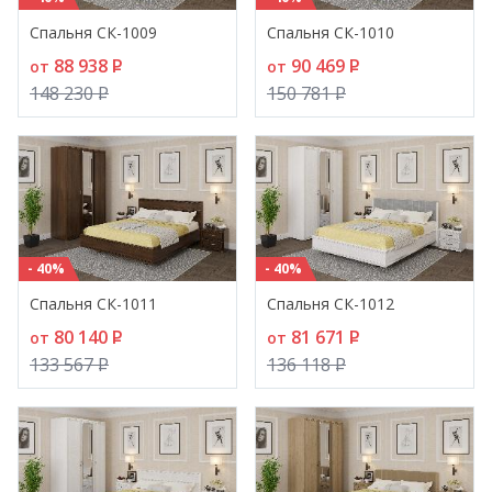
Спальня СК-1009
Спальня СК-1010
88 938
P
90 469
P
от
от
148 230
P
150 781
P
- 40%
- 40%
Спальня СК-1011
Спальня СК-1012
80 140
P
81 671
P
от
от
133 567
P
136 118
P