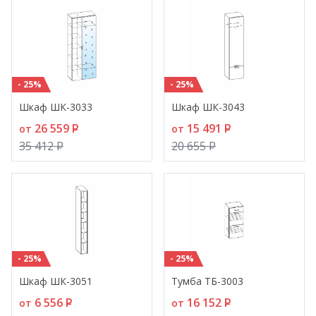
- 25%
- 25%
Шкаф ШК-3033
Шкаф ШК-3043
26 559
P
15 491
P
от
от
35 412
P
20 655
P
- 25%
- 25%
Шкаф ШК-3051
Тумба ТБ-3003
6 556
P
16 152
P
от
от