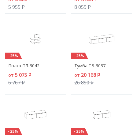
5 955
P
8 059
P
- 25%
- 25%
Полка ПЛ-3042
Тумба ТБ-3037
5 075
P
20 168
P
от
от
6 767
P
26 890
P
- 25%
- 25%