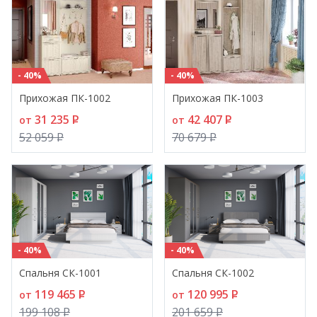
- 40%
- 40%
Прихожая ПК-1002
Прихожая ПК-1003
31 235
P
42 407
P
от
от
52 059
P
70 679
P
- 40%
- 40%
Спальня СК-1001
Спальня СК-1002
119 465
P
120 995
P
от
от
199 108
P
201 659
P