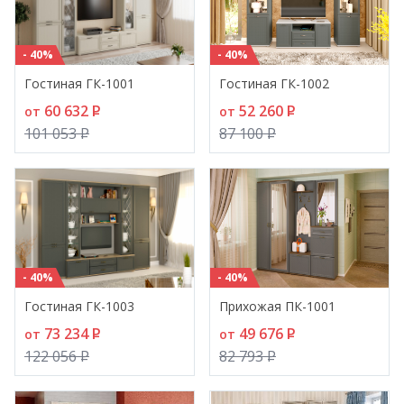
- 40%
- 40%
Гостиная ГК-1001
Гостиная ГК-1002
60 632
P
52 260
P
от
от
101 053
P
87 100
P
- 40%
- 40%
Гостиная ГК-1003
Прихожая ПК-1001
73 234
P
49 676
P
от
от
122 056
P
82 793
P