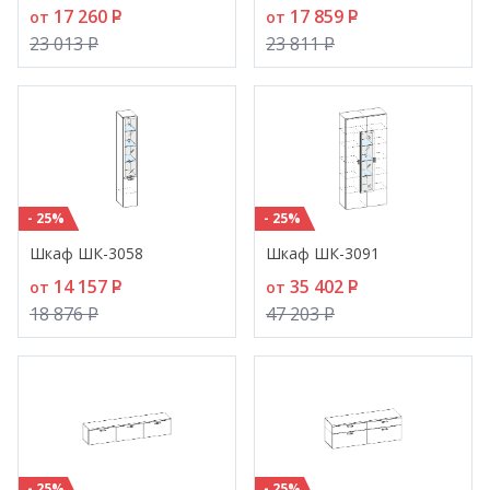
17 260
P
17 859
P
от
от
23 013
P
23 811
P
- 25%
- 25%
Шкаф ШК-3058
Шкаф ШК-3091
14 157
P
35 402
P
от
от
18 876
P
47 203
P
- 25%
- 25%