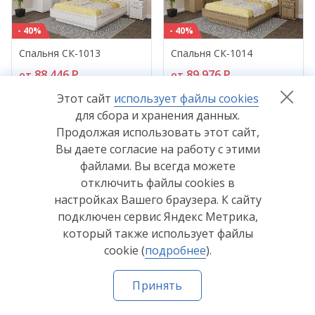
- 40%
- 40%
Спальня СК-1013
Спальня СК-1014
88 446
P
89 976
P
от
от
147 410
P
149 960
P
Этот сайт
использует файлы cookies
для сбора и хранения данных.
Продолжая использовать этот сайт,
Вы даете согласие на работу с этими
файлами. Вы всегда можете
отключить файлы cookies в
настройках Вашего браузера. К сайту
- 40%
- 40%
подключен сервис Яндекс Метрика,
Спальня СК-1015
Спальня СК-1016
который также использует файлы
79 649
P
81 179
P
от
от
cookie (
подробнее
).
132 748
P
135 298
P
Принять
Главная
Каталог
Где купить
Как купить