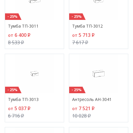
- 25%
- 25%
Тумба ТП-3011
Тумба ТП-3012
6 400
P
5 713
P
от
от
8 533
P
7 617
P
- 25%
- 25%
Тумба ТП-3013
Антресоль АН-3041
5 037
P
7 521
P
от
от
6 716
P
10 028
P