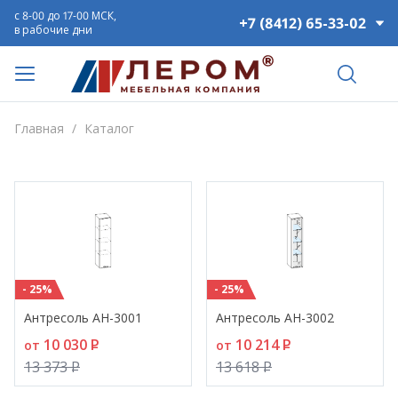
с 8-00 до 17-00 МСК,
+7 (8412) 65-33-02
в рабочие дни
Главная
/
Каталог
- 25%
- 25%
Антресоль АН-3001
Антресоль АН-3002
10 030
P
10 214
P
от
от
13 373
P
13 618
P