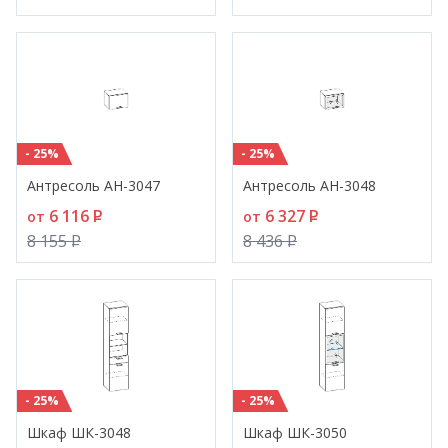
- 25%
- 25%
Антресоль АН-3047
Антресоль АН-3048
6 116
P
6 327
P
от
от
8 155
P
8 436
P
- 25%
- 25%
Шкаф ШК-3048
Шкаф ШК-3050