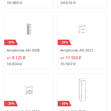
10 489
P
34 616
P
- 25%
- 25%
Антресоль АН-3008
Антресоль АН-3021
8 125
P
11 930
P
от
от
10 834
P
15 907
P
- 25%
- 25%