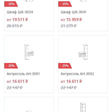
- 25%
- 25%
Шкаф ШК-3034
Шкаф ШК-3041
19 511
P
15 959
P
от
от
26 015
P
21 279
P
- 25%
- 25%
Антресоль АН-3091
Антресоль АН-3092
16 611
P
16 611
P
от
от
22 147
P
22 147
P