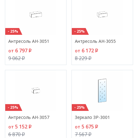
- 25%
- 25%
Антресоль АН-3051
Антресоль АН-3055
6 797
P
6 172
P
от
от
9 062
P
8 229
P
- 25%
- 25%
Антресоль АН-3057
Зеркало ЗР-3001
5 152
P
5 675
P
от
от
6 870
P
7 567
P