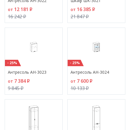
Антресоль АН-3022
Шкаф ШК-3021
12 181
P
16 385
P
от
от
16 242
P
21 847
P
- 25%
- 25%
Антресоль АН-3023
Антресоль АН-3024
7 384
P
7 600
P
от
от
9 845
P
10 133
P