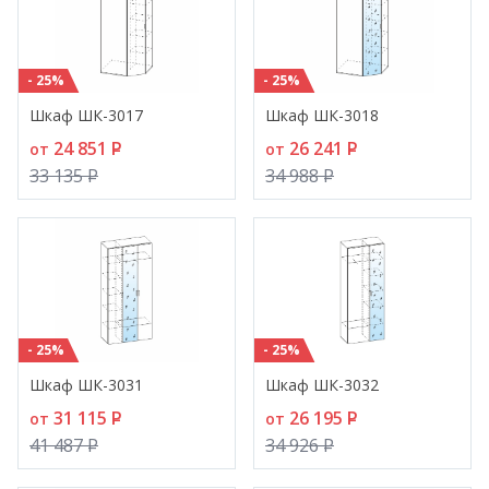
- 25%
- 25%
Шкаф ШК-3017
Шкаф ШК-3018
24 851
P
26 241
P
от
от
33 135
P
34 988
P
- 25%
- 25%
Шкаф ШК-3031
Шкаф ШК-3032
31 115
P
26 195
P
от
от
41 487
P
34 926
P