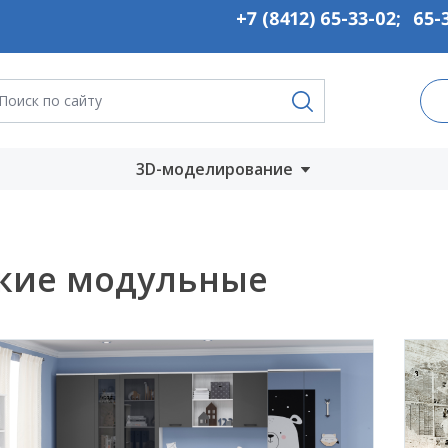
+7 (8412) 65-33-02
;
65-
3D-моделирование
Запустить онлайн
во
Скачать на
кие модульные
компьютер
ты