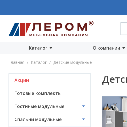
Каталог
О компании
Акции
О компании
Главная
/
Каталог
/
Детские модульные
Готовые комплекты
Производст
Детс
Акции
Гостиные
Награды
модульные
Сертифика
Готовые комплекты
Спальни модульные
Новости
Гостиные модульные
Детские модульные
Вакансии
Спальни модульные
Прихожие
модульные