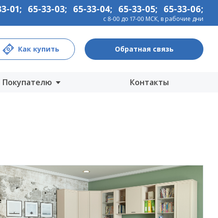
33-01
;
65-33-03
;
65-33-04
;
65-33-05
;
65-33-06
;
с 8-00 до 17-00 МСК, в рабочие дни
Как купить
Обратная связь
Покупателю
Контакты
Центры продаж
Интернет-магазины
Как купить
Гарантия
Информация
Прайс-лист