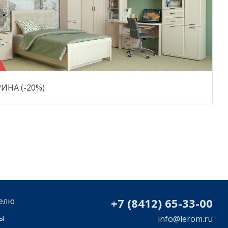
ИНА (-20%)
елю
+7 (8412) 65-33-0
0
ы
info@lerom.ru