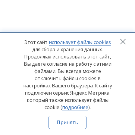
+7 (8412) 65-33-0
0
Этот сайт
использует файлы cookies
для сбора и хранения данных.
info@lerom.ru
Продолжая использовать этот сайт,
Вы даете согласие на работу с этими
Согласие на обработку персональных данных
файлами. Вы всегда можете
отключить файлы cookies в
Политика конфиденциальности
настройках Вашего браузера. К сайту
Согласие на обработку персональных данных Яндекс
подключен сервис Яндекс Метрика,
Метрика
который также использует файлы
cookie (
подробнее
).
© ООО "Мебельная компания "Лером" 2026
Принять
Сделано в
Пенза-Онлайн