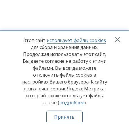
+7 (8412) 65-33-0
0
Этот сайт
использует файлы cookies
для сбора и хранения данных.
info@lerom.ru
Продолжая использовать этот сайт,
Вы даете согласие на работу с этими
Согласие на обработку персональных данных
файлами. Вы всегда можете
отключить файлы cookies в
Политика конфиденциальности
настройках Вашего браузера. К сайту
Согласие на обработку персональных данных Яндекс
подключен сервис Яндекс Метрика,
Метрика
который также использует файлы
cookie (
подробнее
).
© ООО "Мебельная компания "Лером" 2026
Принять
Сделано в
Пенза-Онлайн