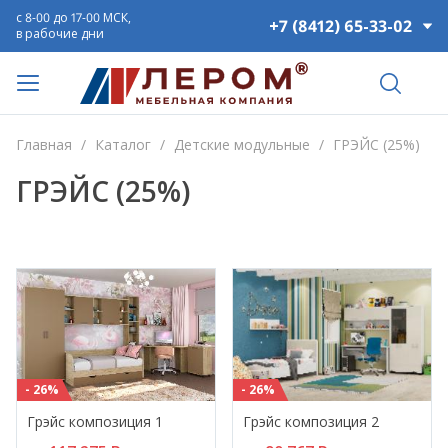
с 8-00 до 17-00 МСК,
+7 (8412) 65-33-02
в рабочие дни
Главная
/
Каталог
/
Детские модульные
/
ГРЭЙС (25%)
ГРЭЙС (25%)
- 26%
- 26%
Грэйс композиция 1
Грэйс композиция 2