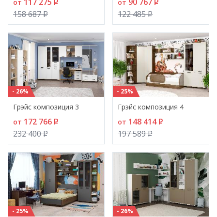
117 275
P
90 767
P
от
от
158 687
P
122 485
P
- 26%
- 25%
Грэйс композиция 3
Грэйс композиция 4
172 766
P
148 414
P
от
от
232 400
P
197 589
P
- 25%
- 26%