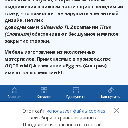
выдвижения в нижней части ящика невидимый
глазу, что позволяет не нарушать элегантный
дизайн. Петли с
доводчиками
Glissando
TL
2
компании
Titus
(Словения)
обеспечивают бесшумное и мягкое
закрытие створки.
Мебель изготовлена из экологичных
материалов. Применяемые в производстве
ЛДСП и МДФ компании «
Egger
» (Австрия),
имеют класс эмиссии Е1.
Главная
Каталог
Где купить
Как купить
+7 (8412) 65-33-0
0
Этот сайт
использует файлы cookies
для сбора и хранения данных.
info@lerom.ru
Продолжая использовать этот сайт,