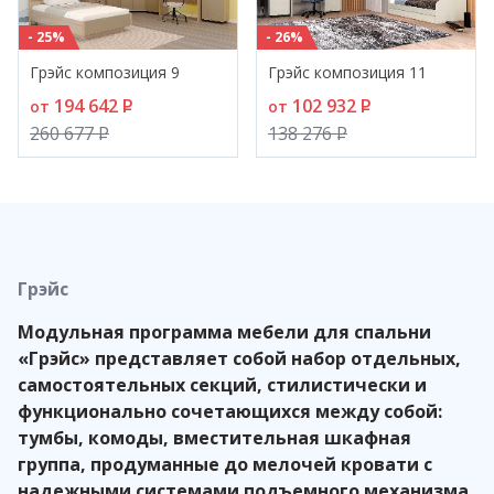
- 25%
- 26%
Грэйс композиция 9
Грэйс композиция 11
194 642
P
102 932
P
от
от
260 677
P
138 276
P
Грэйс
Модульная программа мебели для спальни
«Грэйс» представляет собой набор отдельных,
самостоятельных секций, стилистически и
функционально сочетающихся между собой:
тумбы, комоды, вместительная шкафная
группа, продуманные до мелочей кровати с
надежными системами подъемного механизма