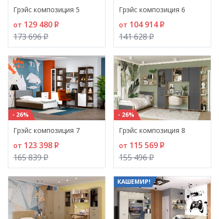
Грэйс композиция 5
Грэйс композиция 6
129 480
P
104 914
P
от
от
173 696
P
141 628
P
- 26%
- 26%
Грэйс композиция 7
Грэйс композиция 8
123 398
P
115 569
P
от
от
165 839
P
155 496
P
КАШЕМИР!