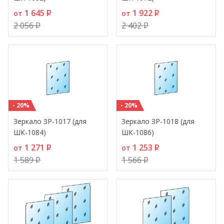
1 645
P
1 922
P
от
от
2 056
P
2 402
P
- 20%
- 20%
Зеркало ЗР-1017 (для
Зеркало ЗР-1018 (для
ШК-1084)
ШК-1086)
1 271
P
1 253
P
от
от
1 589
P
1 566
P