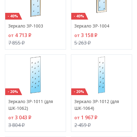
- 40%
- 40%
Зеркало ЗР-1003
Зеркало ЗР-1004
4 713
P
3 158
P
от
от
7 855
P
5 263
P
- 20%
- 20%
Зеркало ЗР-1011 (для
Зеркало ЗР-1012 (для
ШК-1062)
ШК-1064)
3 043
P
1 967
P
от
от
3 804
P
2 459
P