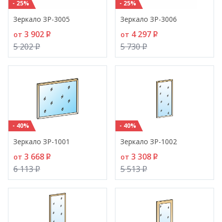
- 25%
- 25%
Зеркало ЗР-3005
Зеркало ЗР-3006
3 902
P
4 297
P
от
от
5 202
P
5 730
P
- 40%
- 40%
Зеркало ЗР-1001
Зеркало ЗР-1002
3 668
P
3 308
P
от
от
6 113
P
5 513
P