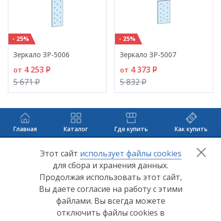
- 25%
- 25%
Зеркало ЗР-5006
Зеркало ЗР-5007
4 253
P
4 373
P
от
от
5 671
P
5 832
P
Главная
Каталог
Где купить
Как купить
+7 (8412) 65-33-0
0
Этот сайт
использует файлы cookies
для сбора и хранения данных.
info@lerom.ru
Продолжая использовать этот сайт,
Вы даете согласие на работу с этими
Согласие на обработку персональных данных
файлами. Вы всегда можете
отключить файлы cookies в
Политика конфиденциальности