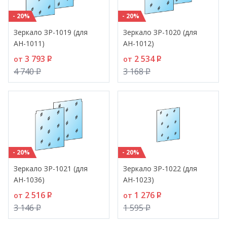
- 20%
- 20%
Зеркало ЗР-1019 (для
Зеркало ЗР-1020 (для
АН-1011)
АН-1012)
3 793
P
2 534
P
от
от
4 740
P
3 168
P
- 20%
- 20%
Зеркало ЗР-1021 (для
Зеркало ЗР-1022 (для
АН-1036)
АН-1023)
2 516
P
1 276
P
от
от
3 146
P
1 595
P