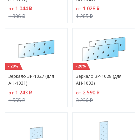
1 044
P
1 028
P
от
от
1 306
P
1 285
P
- 20%
- 20%
Зеркало ЗР-1027 (для
Зеркало ЗР-1028 (для
АН-1031)
АН-1033)
1 243
P
2 590
P
от
от
1 555
P
3 236
P