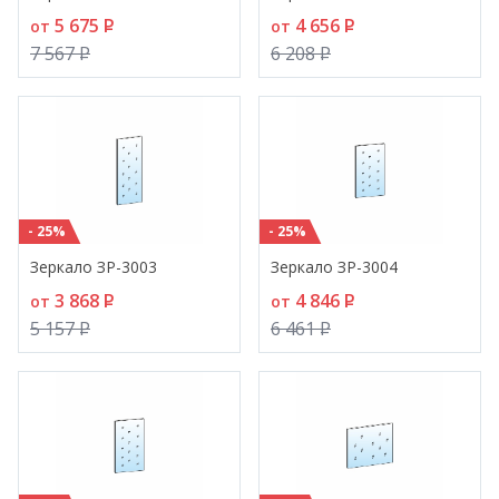
5 675
P
4 656
P
от
от
7 567
P
6 208
P
- 25%
- 25%
Зеркало ЗР-3003
Зеркало ЗР-3004
3 868
P
4 846
P
от
от
5 157
P
6 461
P