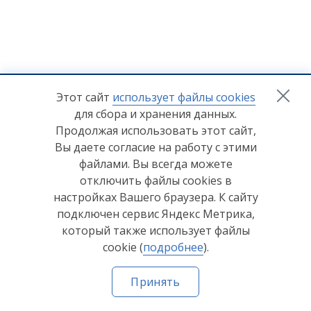
+7 (8412) 65-33-0
0
Этот сайт
использует файлы cookies
для сбора и хранения данных.
info@lerom.ru
Продолжая использовать этот сайт,
Вы даете согласие на работу с этими
Согласие на обработку персональных данных
файлами. Вы всегда можете
отключить файлы cookies в
Политика конфиденциальности
настройках Вашего браузера. К сайту
Согласие на обработку персональных данных Яндекс
подключен сервис Яндекс Метрика,
Метрика
который также использует файлы
cookie (
подробнее
).
© ООО "Мебельная компания "Лером" 2026
Принять
Сделано в
Пенза-Онлайн