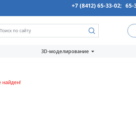
+7 (8412) 65-33-02
;
65-
3D-моделирование
Запустить онлайн
во
Скачать на
 найден!
компьютер
ты