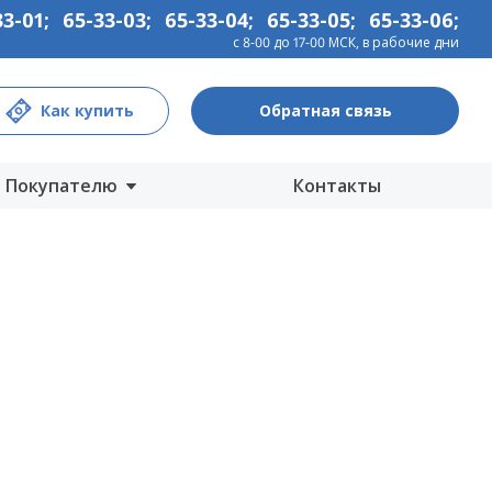
33-01
;
65-33-03
;
65-33-04
;
65-33-05
;
65-33-06
;
с 8-00 до 17-00 МСК, в рабочие дни
Как купить
Обратная связь
Покупателю
Контакты
Центры продаж
Интернет-магазины
Как купить
Гарантия
Информация
Прайс-лист