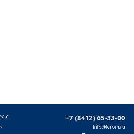
елю
+7 (8412) 65-33-0
0
ы
info@lerom.ru