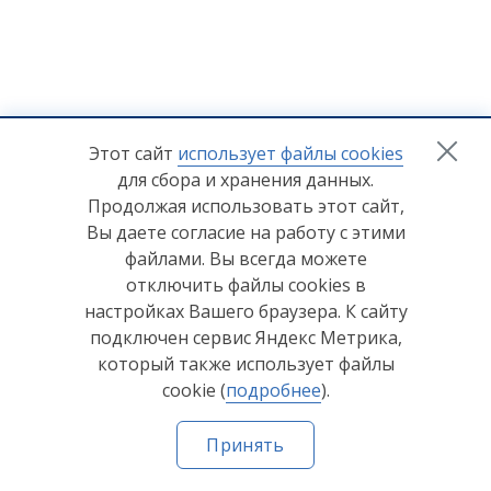
+7 (8412) 65-33-0
0
Этот сайт
использует файлы cookies
для сбора и хранения данных.
info@lerom.ru
Продолжая использовать этот сайт,
Вы даете согласие на работу с этими
Согласие на обработку персональных данных
файлами. Вы всегда можете
отключить файлы cookies в
Политика конфиденциальности
настройках Вашего браузера. К сайту
Согласие на обработку персональных данных Яндекс
подключен сервис Яндекс Метрика,
Метрика
который также использует файлы
cookie (
подробнее
).
© ООО "Мебельная компания "Лером" 2026
Принять
Сделано в
Пенза-Онлайн