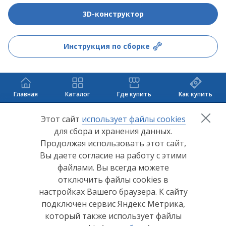
3D-конструктор
Инструкция по сборке
Главная
Каталог
Где купить
Как купить
+7 (8412) 65-33-0
0
Этот сайт
использует файлы cookies
для сбора и хранения данных.
info@lerom.ru
Продолжая использовать этот сайт,
Вы даете согласие на работу с этими
Согласие на обработку персональных данных
файлами. Вы всегда можете
отключить файлы cookies в
Политика конфиденциальности
настройках Вашего браузера. К сайту
Согласие на обработку персональных данных Яндекс
подключен сервис Яндекс Метрика,
Метрика
который также использует файлы