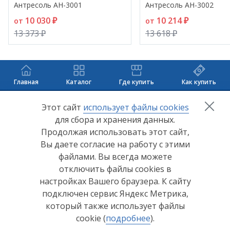
Антресоль АН-3001
Антресоль АН-3002
10 030 ₽
10 214 ₽
от
от
13 373 ₽
13 618 ₽
Главная
Каталог
Где купить
Как купить
+7 (8412) 65-33-0
0
Этот сайт
использует файлы cookies
для сбора и хранения данных.
info@lerom.ru
Продолжая использовать этот сайт,
Вы даете согласие на работу с этими
Согласие на обработку персональных данных
файлами. Вы всегда можете
отключить файлы cookies в
Политика конфиденциальности
настройках Вашего браузера. К сайту
Согласие на обработку персональных данных Яндекс
подключен сервис Яндекс Метрика,
Метрика
который также использует файлы
cookie (
подробнее
).
© ООО "Мебельная компания "Лером" 2026