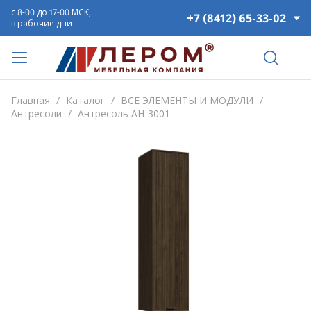
с 8-00 до 17-00 МСК,
+7 (8412) 65-33-02
в рабочие дни
Главная
/
Каталог
/
ВСЕ ЭЛЕМЕНТЫ И МОДУЛИ
/
Антресоли
/
Антресоль АН-3001