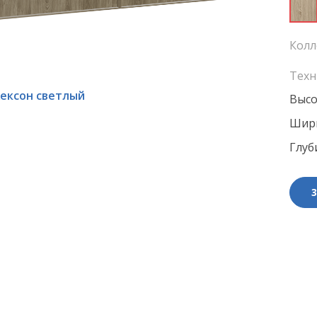
Колл
Техн
ексон светлый
Высо
Шири
Глуб