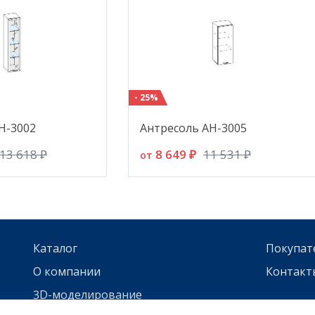
- 25%
Н-3002
Антресоль АН-3005
8 649 ₽
13 618 ₽
11 531 ₽
от
Каталог
Покупат
О компании
Контакт
3D-моделирование