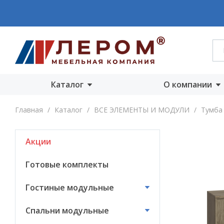
Каталог
О компании
Акции
О компании
Главная
/
Каталог
/
ВСЕ ЭЛЕМЕНТЫ И МОДУЛИ
/
Тумба 
Готовые комплекты
Производст
Акции
Гостиные
Награды
модульные
Сертифика
Готовые комплекты
Спальни модульные
Новости
Гостиные модульные
Детские модульные
Вакансии
Спальни модульные
Прихожие
модульные