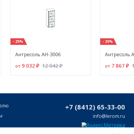
- 25%
- 25%
Антресоль АН-3006
Антресоль 
9 032 ₽
7 867 ₽
12 042 ₽
от
от
елю
+7 (8412) 65-33-0
0
ы
info@lerom.ru