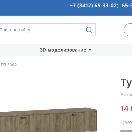
+7 (8412) 65-33-02
;
65-
3D-моделирование
Запустить онлайн
ТП-3002
во
Скачать на
Ту
компьютер
Арти
ты
14
Цвет