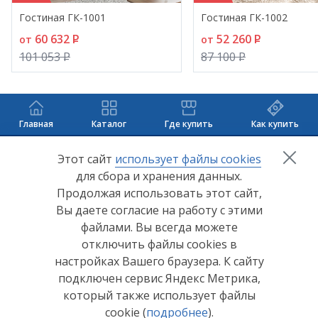
цвета отделки интерьера. Перед выбором
Гостиная ГК-1001
Гостиная ГК-1002
окончательного цвета рекомендуем ознакомиться
60 632
P
52 260
P
от
от
с мебелью в салонах наших представителей.
101 053
P
87 100
P
Главная
Каталог
Где купить
Как купить
+7 (8412) 65-33-0
0
Этот сайт
использует файлы cookies
для сбора и хранения данных.
info@lerom.ru
Продолжая использовать этот сайт,
Вы даете согласие на работу с этими
Согласие на обработку персональных данных
файлами. Вы всегда можете
отключить файлы cookies в
Политика конфиденциальности
настройках Вашего браузера. К сайту
Согласие на обработку персональных данных Яндекс
подключен сервис Яндекс Метрика,
Метрика
который также использует файлы
cookie (
подробнее
).