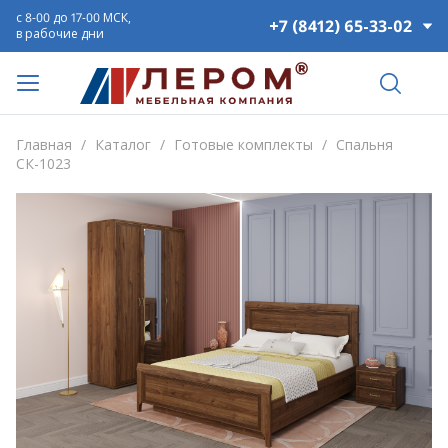
с 8-00 до 17-00 МСК,
+7 (8412) 65-33-02
в рабочие дни
Главная
/
Каталог
/
Готовые комплекты
/
Спальня
СК-1023