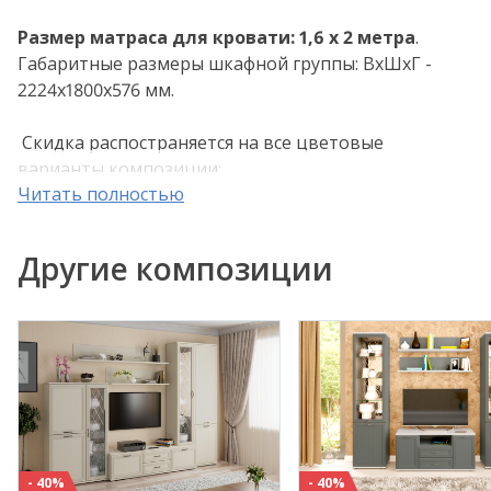
Р
азмер матраса для кровати: 1,6 х 2 метра
.
Габаритные размеры шкафной группы: ВхШхГ -
2224х1800х576 мм.
Скидка распостраняется на все цветовые
варианты композиции:
Читать полностью
- Снежный ясень (СЯ)
- Ясень Асахи (АС)
- Гикори Джексон светлый (ГС)
Другие композиции
Применяемые материалы: корпус ЛДСП, фасад
МДФ.
Внимание! Цвета, представленные на дисплее,
воспроизведены электронным способом. Они не
заменяют оригинальные цвета, так как на
восприятие цвета влияют, среди прочих, такие
факторы, как структура поверхности, освещение и
- 40%
- 40%