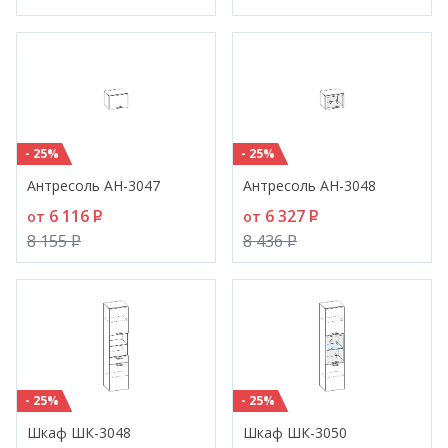
- 25%
- 25%
Антресоль АН-3047
Антресоль АН-3048
6 116
P
6 327
P
от
от
8 155
P
8 436
P
- 25%
- 25%
Шкаф ШК-3048
Шкаф ШК-3050