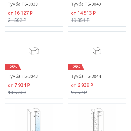
Тумба ТБ-3038
Тумба ТБ-3040
16 127
P
14 513
P
от
от
21 502
P
19 351
P
- 25%
- 25%
Тумба ТБ-3043
Тумба ТБ-3044
7 934
P
6 939
P
от
от
10 578
P
9 252
P