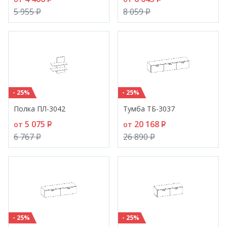
5 955
P
8 059
P
- 25%
- 25%
Полка ПЛ-3042
Тумба ТБ-3037
5 075
P
20 168
P
от
от
6 767
P
26 890
P
- 25%
- 25%