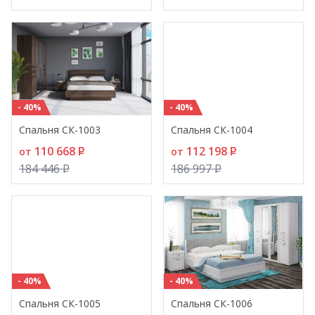
- 40%
- 40%
Спальня СК-1003
Спальня СК-1004
110 668
P
112 198
P
от
от
184 446
P
186 997
P
- 40%
- 40%
Спальня СК-1005
Спальня СК-1006