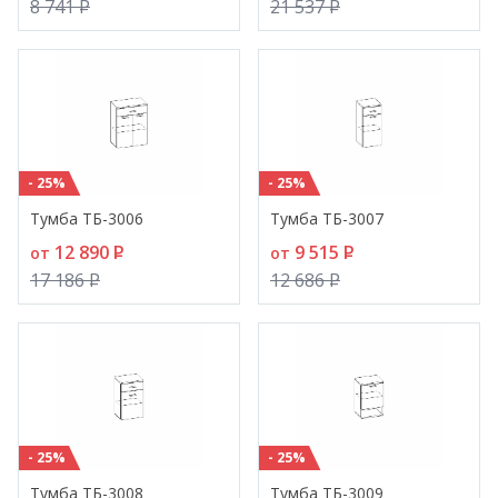
8 741
P
21 537
P
- 25%
- 25%
Тумба ТБ-3006
Тумба ТБ-3007
12 890
P
9 515
P
от
от
17 186
P
12 686
P
- 25%
- 25%
Тумба ТБ-3008
Тумба ТБ-3009