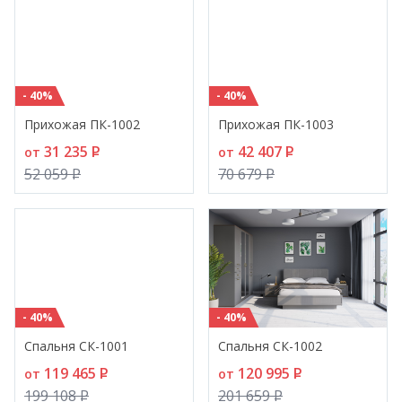
- 40%
- 40%
Прихожая ПК-1002
Прихожая ПК-1003
31 235
P
42 407
P
от
от
52 059
P
70 679
P
- 40%
- 40%
Спальня СК-1001
Спальня СК-1002
119 465
P
120 995
P
от
от
199 108
P
201 659
P