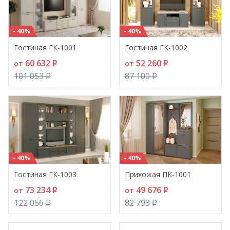
- 40%
- 40%
Гостиная ГК-1001
Гостиная ГК-1002
60 632
P
52 260
P
от
от
101 053
P
87 100
P
- 40%
- 40%
Гостиная ГК-1003
Прихожая ПК-1001
73 234
P
49 676
P
от
от
122 056
P
82 793
P