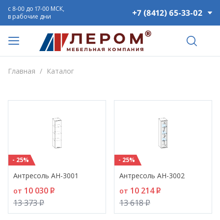
с 8-00 до 17-00 МСК,
+7 (8412) 65-33-02
в рабочие дни
Главная
/
Каталог
- 25%
- 25%
Антресоль АН-3001
Антресоль АН-3002
10 030
P
10 214
P
от
от
13 373
P
13 618
P