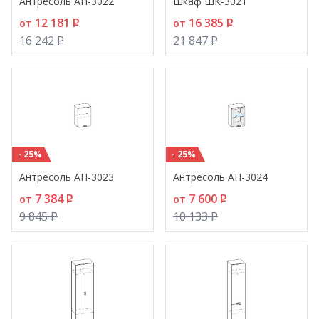
Антресоль АН-3022
Шкаф ШК-3021
12 181
P
16 385
P
от
от
16 242
P
21 847
P
- 25%
- 25%
Антресоль АН-3023
Антресоль АН-3024
7 384
P
7 600
P
от
от
9 845
P
10 133
P