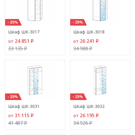
- 25%
- 25%
Шкаф ШК-3017
Шкаф ШК-3018
24 851
P
26 241
P
от
от
33 135
P
34 988
P
- 25%
- 25%
Шкаф ШК-3031
Шкаф ШК-3032
31 115
P
26 195
P
от
от
41 487
P
34 926
P