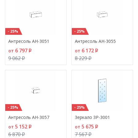
- 25%
- 25%
Антресоль АН-3051
Антресоль АН-3055
6 797
P
6 172
P
от
от
9 062
P
8 229
P
- 25%
- 25%
Антресоль АН-3057
Зеркало ЗР-3001
5 152
P
5 675
P
от
от
6 870
P
7 567
P