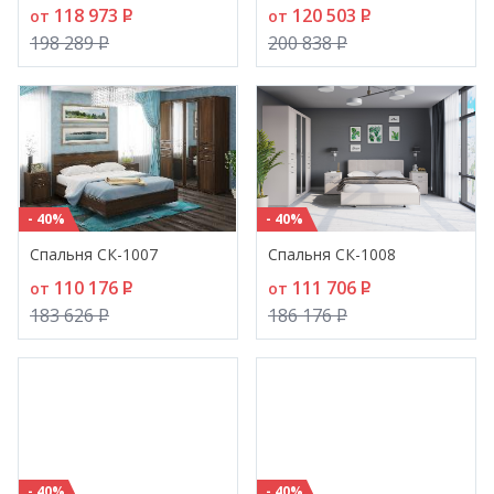
118 973
P
120 503
P
от
от
198 289
P
200 838
P
- 40%
- 40%
Спальня СК-1007
Спальня СК-1008
110 176
P
111 706
P
от
от
183 626
P
186 176
P
- 40%
- 40%