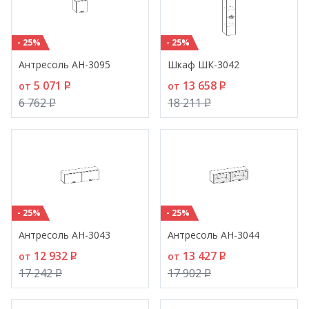
- 25%
- 25%
Антресоль АН-3095
Шкаф ШК-3042
5 071
P
13 658
P
от
от
6 762
P
18 211
P
- 25%
- 25%
Антресоль АН-3043
Антресоль АН-3044
12 932
P
13 427
P
от
от
17 242
P
17 902
P