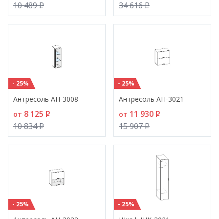
10 489
P
34 616
P
- 25%
- 25%
Антресоль АН-3008
Антресоль АН-3021
8 125
P
11 930
P
от
от
10 834
P
15 907
P
- 25%
- 25%