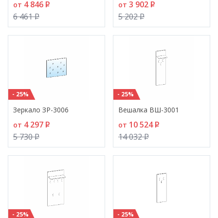
4 846
P
3 902
P
от
от
6 461
P
5 202
P
- 25%
- 25%
Зеркало ЗР-3006
Вешалка ВШ-3001
4 297
P
10 524
P
от
от
5 730
P
14 032
P
- 25%
- 25%