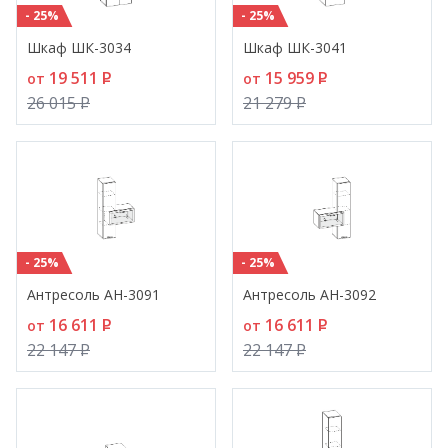
- 25%
- 25%
Шкаф ШК-3034
Шкаф ШК-3041
19 511
P
15 959
P
от
от
26 015
P
21 279
P
- 25%
- 25%
Антресоль АН-3091
Антресоль АН-3092
16 611
P
16 611
P
от
от
22 147
P
22 147
P