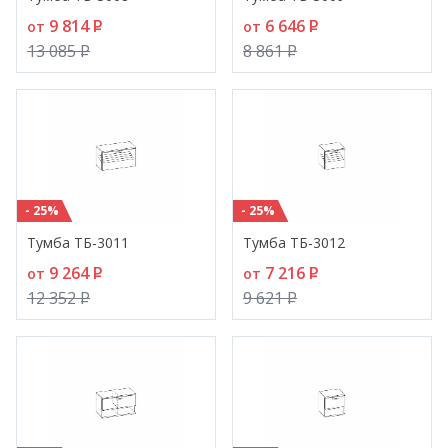
9 814
P
6 646
P
от
от
13 085
P
8 861
P
- 25%
- 25%
Тумба ТБ-3011
Тумба ТБ-3012
9 264
P
7 216
P
от
от
12 352
P
9 621
P