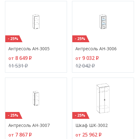
- 25%
- 25%
Антресоль АН-3005
Антресоль АН-3006
8 649
P
9 032
P
от
от
11 531
P
12 042
P
- 25%
- 25%
Антресоль АН-3007
Шкаф ШК-3002
7 867
P
25 962
P
от
от