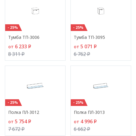
- 25%
- 25%
Тумба ТП-3006
Тумба ТП-3095
6 233
P
5 071
P
от
от
8 311
P
6 762
P
- 25%
- 25%
Полка ПЛ-3012
Полка ПЛ-3013
5 754
P
4 996
P
от
от
7 672
P
6 662
P