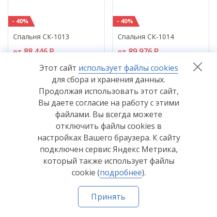
- 40%
- 40%
Спальня СК-1013
Спальня СК-1014
88 446
P
89 976
P
от
от
147 410
P
149 960
P
Этот сайт
использует файлы cookies
для сбора и хранения данных.
Продолжая использовать этот сайт,
Вы даете согласие на работу с этими
файлами. Вы всегда можете
отключить файлы cookies в
настройках Вашего браузера. К сайту
- 40%
- 40%
подключен сервис Яндекс Метрика,
Спальня СК-1015
Спальня СК-1016
который также использует файлы
79 649
P
81 179
P
от
от
cookie (
подробнее
).
132 748
P
135 298
P
Принять
Главная
Каталог
Где купить
Как купить