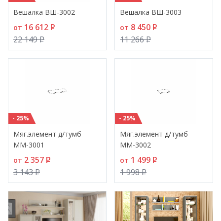
Вешалка ВШ-3002
Вешалка ВШ-3003
16 612
P
8 450
P
от
от
22 149
P
11 266
P
- 25%
- 25%
Мяг.элемент д/тумб
Мяг.элемент д/тумб
ММ-3001
ММ-3002
2 357
P
1 499
P
от
от
3 143
P
1 998
P