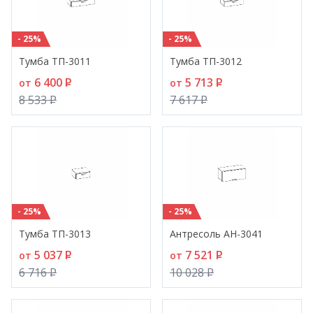
- 25%
- 25%
Тумба ТП-3011
Тумба ТП-3012
6 400
P
5 713
P
от
от
8 533
P
7 617
P
- 25%
- 25%
Тумба ТП-3013
Антресоль АН-3041
5 037
P
7 521
P
от
от
6 716
P
10 028
P