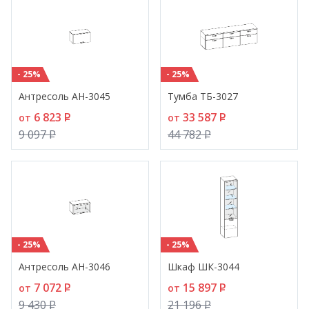
- 25%
- 25%
Антресоль АН-3045
Тумба ТБ-3027
6 823
P
33 587
P
от
от
9 097
P
44 782
P
- 25%
- 25%
Антресоль АН-3046
Шкаф ШК-3044
7 072
P
15 897
P
от
от
9 430
P
21 196
P