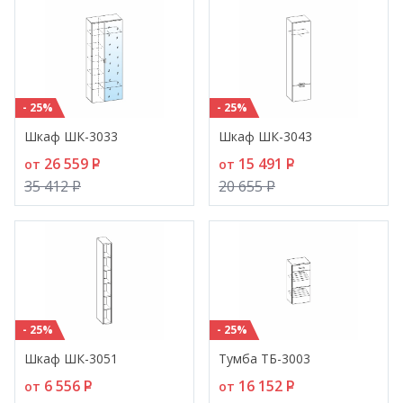
- 25%
- 25%
Шкаф ШК-3033
Шкаф ШК-3043
26 559
P
15 491
P
от
от
35 412
P
20 655
P
- 25%
- 25%
Шкаф ШК-3051
Тумба ТБ-3003
6 556
P
16 152
P
от
от