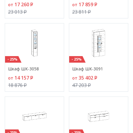
17 260
P
17 859
P
от
от
23 013
P
23 811
P
- 25%
- 25%
Шкаф ШК-3058
Шкаф ШК-3091
14 157
P
35 402
P
от
от
18 876
P
47 203
P
- 25%
- 25%