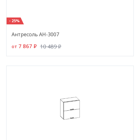
- 25%
Антресоль АН-3007
7 867
P
10 489
P
от