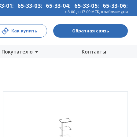
33-01
;
65-33-03
;
65-33-04
;
65-33-05
;
65-33-06
;
с 8-00 до 17-00 МСК, в рабочие дни
Как купить
Обратная связь
Покупателю
Контакты
Центры продаж
Интернет-магазины
Как купить
Гарантия
Информация
Прайс-лист