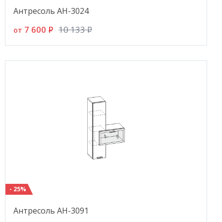
Антресоль АН-3024
7 600
P
10 133
P
от
- 25%
Антресоль АН-3091