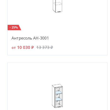
ВСЕ ЭЛЕМЕНТЫ И
МОДУЛИ
- 25%
Антресоль АН-3001
10 030
P
13 373
P
от