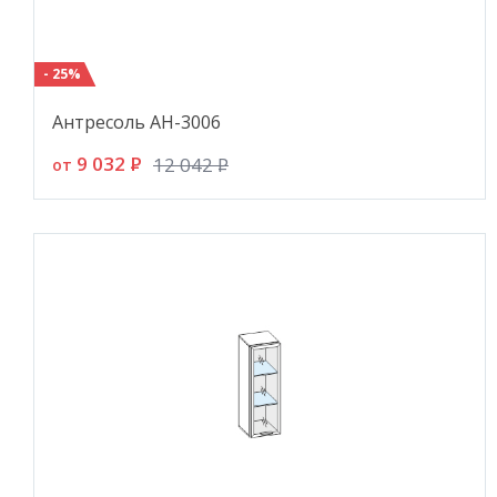
- 25%
Антресоль АН-3006
9 032
P
12 042
P
от