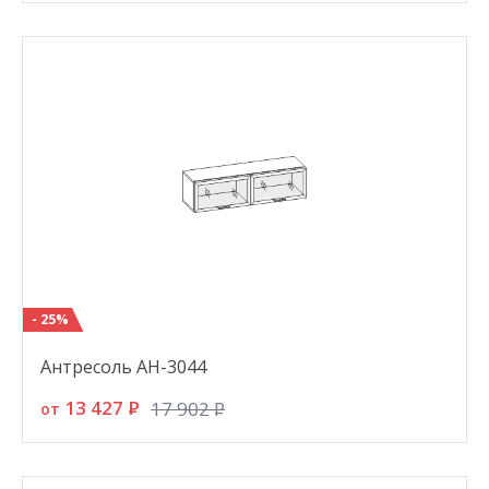
- 25%
Антресоль АН-3044
13 427
P
17 902
P
от