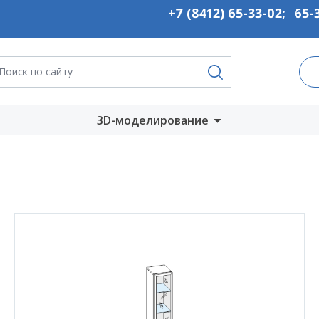
+7 (8412) 65-33-02
;
65-
3D-моделирование
Запустить онлайн
во
Скачать на
компьютер
ты