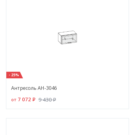
- 25%
Антресоль АН-3046
7 072
P
9 430
P
от