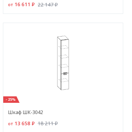
16 611
P
22 147
P
от
- 25%
Шкаф ШК-3042
13 658
P
18 211
P
от