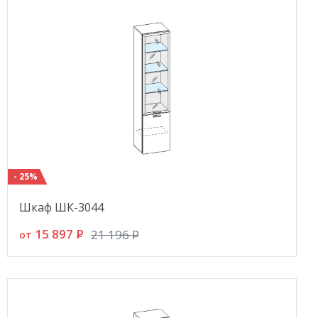
- 25%
Шкаф ШК-3044
15 897
P
21 196
P
от