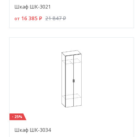
Шкаф ШК-3021
16 385
P
21 847
P
от
- 25%
Шкаф ШК-3034