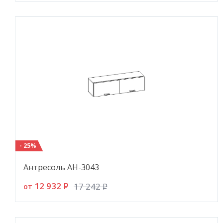
- 25%
Антресоль АН-3043
12 932
P
17 242
P
от