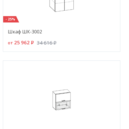
- 25%
Шкаф ШК-3002
25 962
P
34 616
P
от