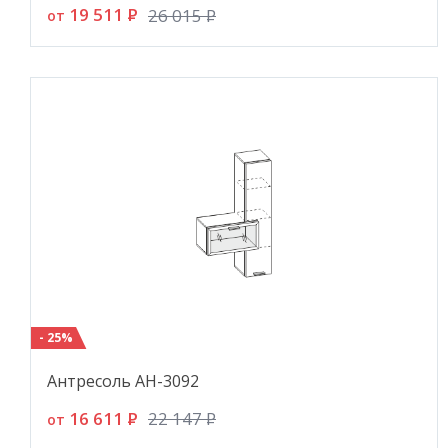
19 511
P
26 015
P
от
- 25%
Антресоль АН-3092
16 611
P
22 147
P
от