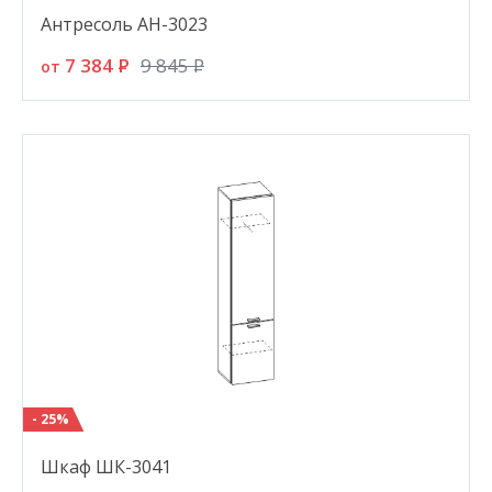
Антресоль АН-3023
7 384
P
9 845
P
от
- 25%
Шкаф ШК-3041