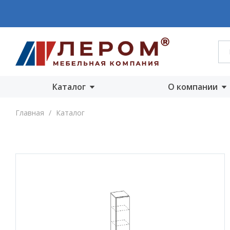
Каталог
О компании
Акции
О компании
Главная
/
Каталог
Готовые комплекты
Производст
Гостиные
Награды
модульные
Сертифика
Спальни модульные
Новости
Детские модульные
Вакансии
Прихожие
модульные