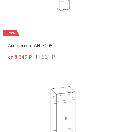
- 25%
Антресоль АН-3005
8 649
P
11 531
P
от