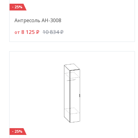
- 25%
Антресоль АН-3008
8 125
P
10 834
P
от
- 25%