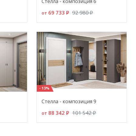
Стелла - композиция 6
69 733
P
92 980
P
от
- 13%
Стелла - композиция 9
88 342
P
101 542
P
от