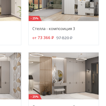
- 25%
Стелла - композиция 3
73 366
P
97 820
P
от
- 25%