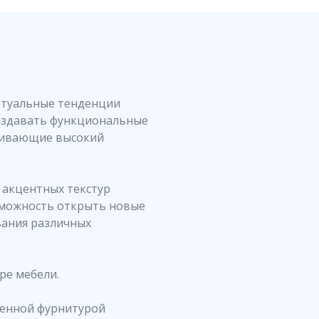
ктуальные тенденции
оздавать функциональные
чивающие высокий
 акцентных текстур
зможность открыть новые
вания различных
ре мебели.
енной фурнитурой