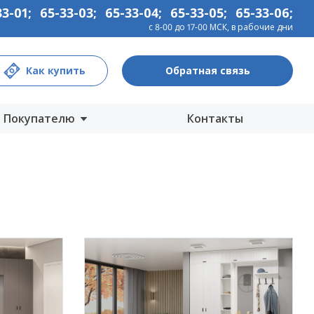
33-01
;
65-33-03
;
65-33-04
;
65-33-05
;
65-33-06
;
с 8-00 до 17-00 МСК, в рабочие дни
Как купить
Обратная связь
Покупателю
Контакты
Центры продаж
Интернет-магазины
Как купить
Гарантия
Информация
Прайс-лист