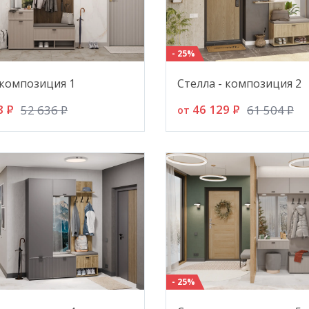
- 25%
 композиция 1
Стелла - композиция 2
8
P
46 129
P
52 636
P
61 504
P
от
- 25%