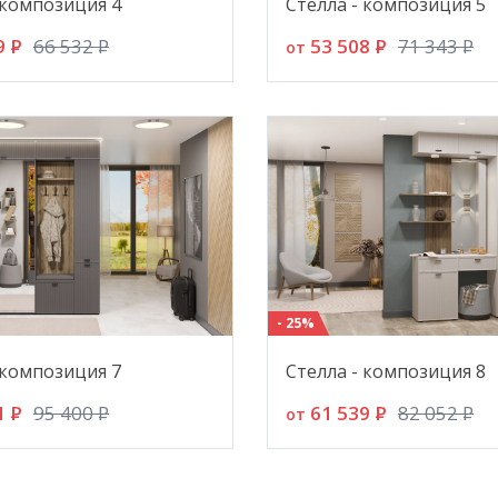
 композиция 4
Стелла - композиция 5
9
P
53 508
P
66 532
P
71 343
P
от
- 25%
 композиция 7
Стелла - композиция 8
1
P
61 539
P
95 400
P
82 052
P
от