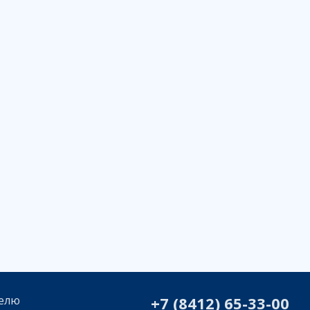
елю
+7 (8412) 65-33-0
0