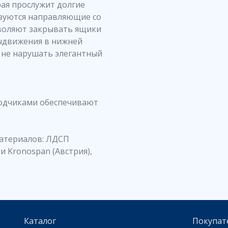
ая прослужит долгие
ьзуются направляющие со
воляют закрывать ящики
ыдвижения в нижней
т не нарушать элегантный
водчиками обеспечивают
материалов: ЛДСП
 Kronospan (Австрия),
Каталог
Покупат