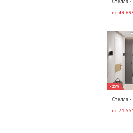
Стелла -
49 89
от
- 25%
Стелла -
71 55
от