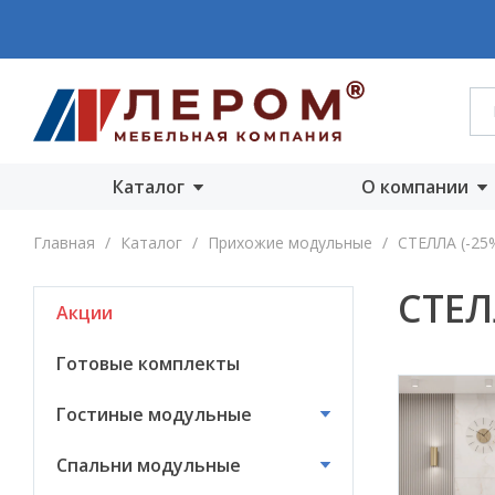
Каталог
О компании
Акции
О компании
Главная
/
Каталог
/
Прихожие модульные
/
СТЕЛЛА (-25
Готовые комплекты
Производст
СТЕЛ
Акции
Гостиные
Награды
модульные
Сертифика
Готовые комплекты
Спальни модульные
Новости
Гостиные модульные
Детские модульные
Вакансии
Спальни модульные
Прихожие
модульные