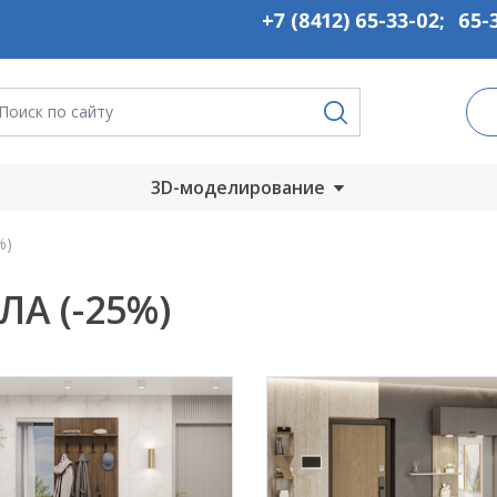
+7 (8412) 65-33-02
;
65-
3D-моделирование
Запустить онлайн
%)
во
Скачать на
ЛА (-25%)
компьютер
ты