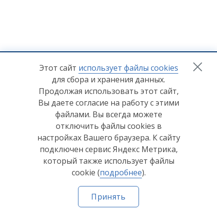
+7 (8412) 65-33-0
0
Этот сайт
использует файлы cookies
для сбора и хранения данных.
info@lerom.ru
Продолжая использовать этот сайт,
Вы даете согласие на работу с этими
Согласие на обработку персональных данных
файлами. Вы всегда можете
отключить файлы cookies в
Политика конфиденциальности
настройках Вашего браузера. К сайту
Согласие на обработку персональных данных Яндекс
подключен сервис Яндекс Метрика,
Метрика
который также использует файлы
cookie (
подробнее
).
© ООО "Мебельная компания "Лером" 2026
Принять
Сделано в
Пенза-Онлайн