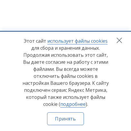
+7 (8412) 65-33-0
0
Этот сайт
использует файлы cookies
для сбора и хранения данных.
info@lerom.ru
Продолжая использовать этот сайт,
Вы даете согласие на работу с этими
Согласие на обработку персональных данных
файлами. Вы всегда можете
отключить файлы cookies в
Политика конфиденциальности
настройках Вашего браузера. К сайту
Согласие на обработку персональных данных Яндекс
подключен сервис Яндекс Метрика,
Метрика
который также использует файлы
cookie (
подробнее
).
© ООО "Мебельная компания "Лером" 2026
Принять
Сделано в
Пенза-Онлайн