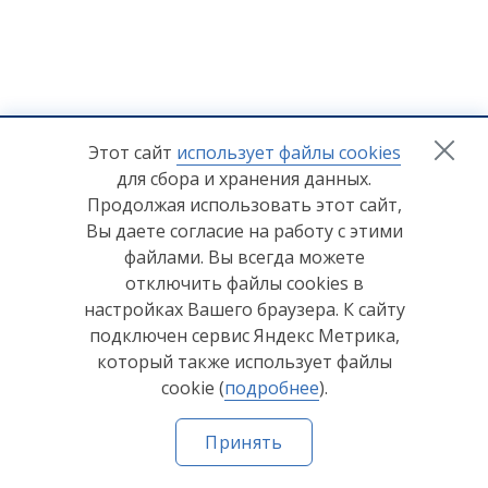
+7 (8412) 65-33-0
0
Этот сайт
использует файлы cookies
для сбора и хранения данных.
info@lerom.ru
Продолжая использовать этот сайт,
Вы даете согласие на работу с этими
Согласие на обработку персональных данных
файлами. Вы всегда можете
отключить файлы cookies в
Политика конфиденциальности
настройках Вашего браузера. К сайту
Согласие на обработку персональных данных Яндекс
подключен сервис Яндекс Метрика,
Метрика
который также использует файлы
cookie (
подробнее
).
© ООО "Мебельная компания "Лером" 2026
Принять
Сделано в
Пенза-Онлайн