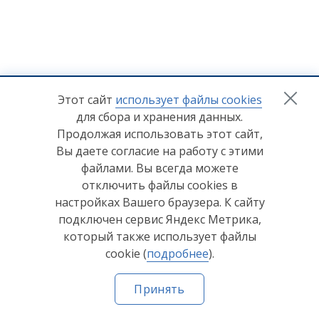
+7 (8412) 65-33-0
0
Этот сайт
использует файлы cookies
для сбора и хранения данных.
info@lerom.ru
Продолжая использовать этот сайт,
Вы даете согласие на работу с этими
Согласие на обработку персональных данных
файлами. Вы всегда можете
отключить файлы cookies в
Политика конфиденциальности
настройках Вашего браузера. К сайту
Согласие на обработку персональных данных Яндекс
подключен сервис Яндекс Метрика,
Метрика
который также использует файлы
cookie (
подробнее
).
© ООО "Мебельная компания "Лером" 2026
Принять
Сделано в
Пенза-Онлайн