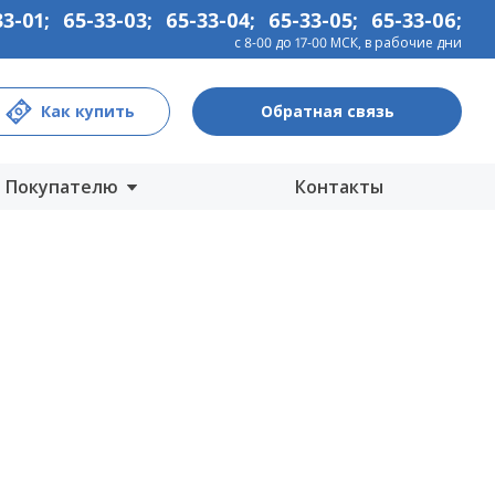
33-01
;
65-33-03
;
65-33-04
;
65-33-05
;
65-33-06
;
с 8-00 до 17-00 МСК, в рабочие дни
Как купить
Обратная связь
Покупателю
Контакты
Центры продаж
Интернет-магазины
Как купить
Гарантия
Информация
Прайс-лист