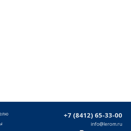
елю
+7 (8412) 65-33-0
0
ы
info@lerom.ru