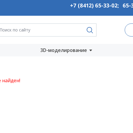
+7 (8412) 65-33-02
;
65-
3D-моделирование
Запустить онлайн
во
Скачать на
 найден!
компьютер
ты