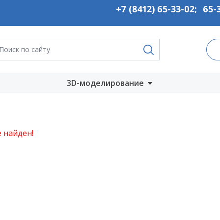
+7 (8412) 65-33-02
;
65-
3D-моделирование
Запустить онлайн
во
Скачать на
 найден!
компьютер
ты