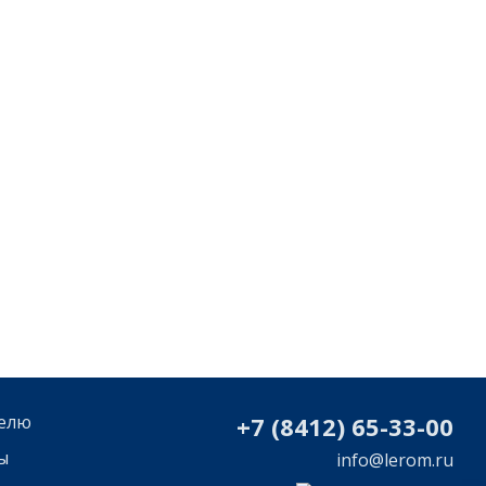
елю
+7 (8412) 65-33-0
0
ы
info@lerom.ru