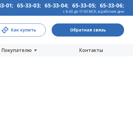
33-01
;
65-33-03
;
65-33-04
;
65-33-05
;
65-33-06
;
с 8-00 до 17-00 МСК, в рабочие дни
Как купить
Обратная связь
Покупателю
Контакты
Центры продаж
Интернет-магазины
Как купить
Гарантия
Информация
Прайс-лист