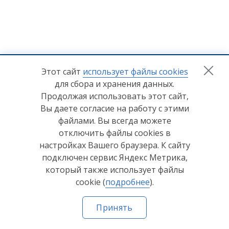
+7 (8412) 65-33-0
0
Этот сайт
использует файлы cookies
для сбора и хранения данных.
info@lerom.ru
Продолжая использовать этот сайт,
Вы даете согласие на работу с этими
Согласие на обработку персональных данных
файлами. Вы всегда можете
отключить файлы cookies в
Политика конфиденциальности
настройках Вашего браузера. К сайту
Согласие на обработку персональных данных Яндекс
подключен сервис Яндекс Метрика,
Метрика
который также использует файлы
cookie (
подробнее
).
© ООО "Мебельная компания "Лером" 2026
Принять
Сделано в
Пенза-Онлайн