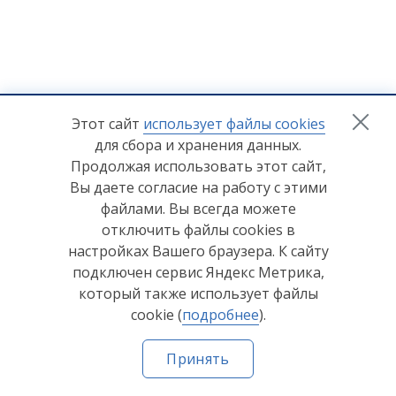
+7 (8412) 65-33-0
0
Этот сайт
использует файлы cookies
для сбора и хранения данных.
info@lerom.ru
Продолжая использовать этот сайт,
Вы даете согласие на работу с этими
Согласие на обработку персональных данных
файлами. Вы всегда можете
отключить файлы cookies в
Политика конфиденциальности
настройках Вашего браузера. К сайту
Согласие на обработку персональных данных Яндекс
подключен сервис Яндекс Метрика,
Метрика
который также использует файлы
cookie (
подробнее
).
© ООО "Мебельная компания "Лером" 2026
Принять
Сделано в
Пенза-Онлайн