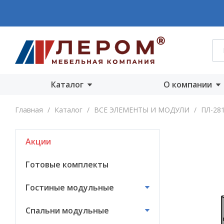
Каталог
О компании
Акции
О компании
Главная
/
Каталог
/
ВСЕ ЭЛЕМЕНТЫ И МОДУЛИ
/
ПЛ-28
Готовые комплекты
Производст
Акции
Гостиные
Награды
модульные
Сертифика
Готовые комплекты
Спальни модульные
Новости
Гостиные модульные
Детские модульные
Вакансии
Спальни модульные
Прихожие
модульные