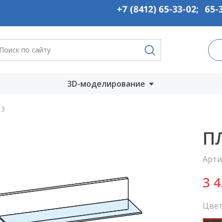
+7 (8412) 65-33-02
;
65-
3D-моделирование
Запустить онлайн
13
во
Скачать на
П
компьютер
Арти
ты
3 
Цвет