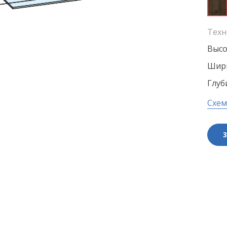
Техн
Высо
Шири
Глуб
Схем