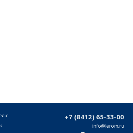
елю
+7 (8412) 65-33-0
0
ы
info@lerom.ru