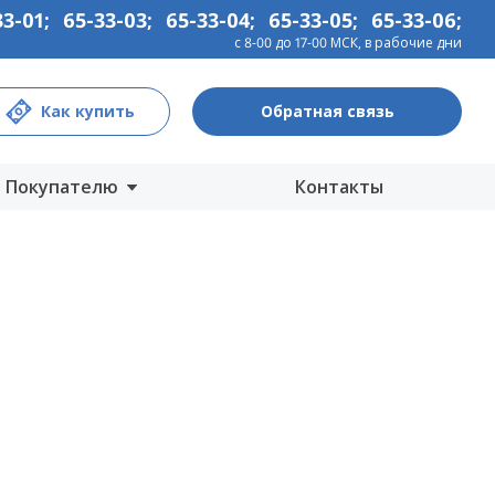
33-01
;
65-33-03
;
65-33-04
;
65-33-05
;
65-33-06
;
с 8-00 до 17-00 МСК, в рабочие дни
Как купить
Обратная связь
Покупателю
Контакты
Центры продаж
Интернет-магазины
Как купить
Гарантия
Информация
Прайс-лист