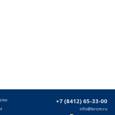
елю
+7 (8412) 65-33-0
0
ы
info@lerom.ru