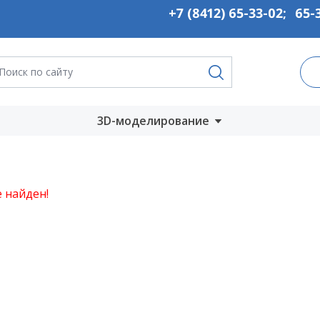
+7 (8412) 65-33-02
;
65-
3D-моделирование
Запустить онлайн
во
Скачать на
 найден!
компьютер
ты