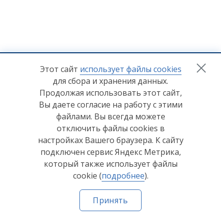
+7 (8412) 65-33-0
0
Этот сайт
использует файлы cookies
для сбора и хранения данных.
info@lerom.ru
Продолжая использовать этот сайт,
Вы даете согласие на работу с этими
Согласие на обработку персональных данных
файлами. Вы всегда можете
отключить файлы cookies в
Политика конфиденциальности
настройках Вашего браузера. К сайту
Согласие на обработку персональных данных Яндекс
подключен сервис Яндекс Метрика,
Метрика
который также использует файлы
cookie (
подробнее
).
© ООО "Мебельная компания "Лером" 2026
Принять
Сделано в
Пенза-Онлайн