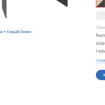
Техн
хи + Серый Оникс
Высо
Шири
Глуб
Схем