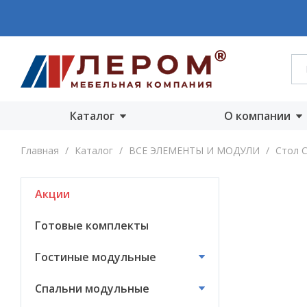
Каталог
О компании
Акции
О компании
Главная
/
Каталог
/
ВСЕ ЭЛЕМЕНТЫ И МОДУЛИ
/
Стол С
Готовые комплекты
Производст
Акции
Гостиные
Награды
модульные
Сертифика
Готовые комплекты
Спальни модульные
Новости
Гостиные модульные
Детские модульные
Вакансии
Спальни модульные
Прихожие
модульные