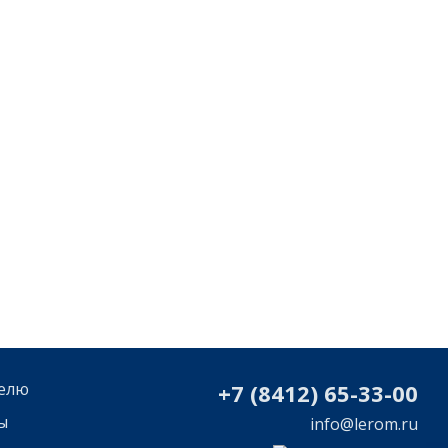
елю
+7 (8412) 65-33-0
0
ы
info@lerom.ru