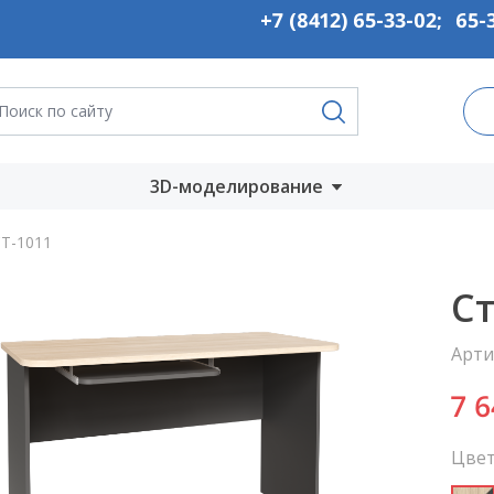
+7 (8412) 65-33-02
;
65-
3D-моделирование
Запустить онлайн
Т-1011
во
Скачать на
Ст
компьютер
Арти
ты
7 
Цвет