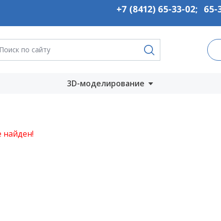
+7 (8412) 65-33-02
;
65-
3D-моделирование
Запустить онлайн
во
Скачать на
 найден!
компьютер
ты