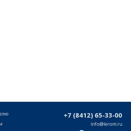
елю
+7 (8412) 65-33-0
0
ы
info@lerom.ru