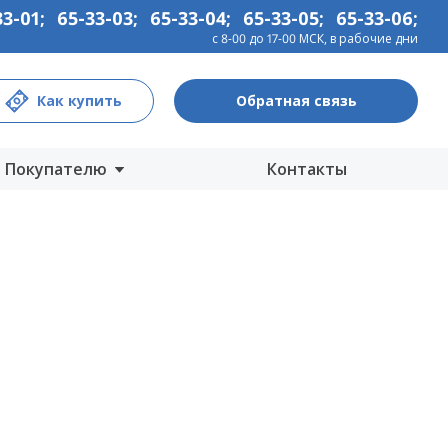
33-01
;
65-33-03
;
65-33-04
;
65-33-05
;
65-33-06
;
с 8-00 до 17-00 МСК, в рабочие дни
Как купить
Обратная связь
Покупателю
Контакты
Центры продаж
Интернет-магазины
Как купить
Гарантия
Информация
Прайс-лист