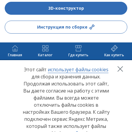
3D-конструктор
Инструкция по сборке
Главная
Каталог
Где купить
Как купить
+7 (8412) 65-33-0
0
Этот сайт
использует файлы cookies
для сбора и хранения данных.
info@lerom.ru
Продолжая использовать этот сайт,
Вы даете согласие на работу с этими
Согласие на обработку персональных данных
файлами. Вы всегда можете
отключить файлы cookies в
Политика конфиденциальности
настройках Вашего браузера. К сайту
Согласие на обработку персональных данных Яндекс
подключен сервис Яндекс Метрика,
Метрика
который также использует файлы