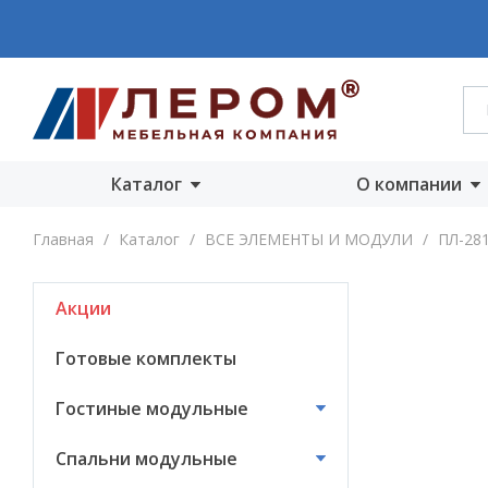
Каталог
О компании
Акции
О компании
Главная
/
Каталог
/
ВСЕ ЭЛЕМЕНТЫ И МОДУЛИ
/
ПЛ-28
Готовые комплекты
Производст
Акции
Гостиные
Награды
модульные
Сертифика
Готовые комплекты
Спальни модульные
Новости
Гостиные модульные
Детские модульные
Вакансии
Спальни модульные
Прихожие
модульные