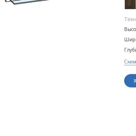
Техн
Высо
Шири
Глуб
Схем