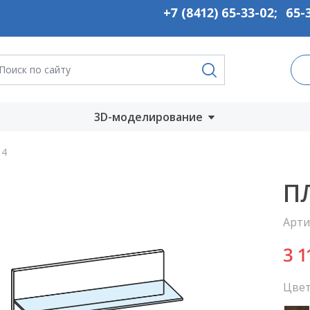
+7 (8412) 65-33-02
;
65-
3D-моделирование
Запустить онлайн
14
во
Скачать на
П
компьютер
Арти
ты
3 
Цвет