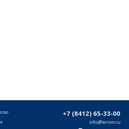
елю
+7 (8412) 65-33-0
0
ы
info@lerom.ru