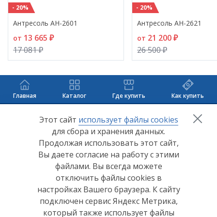
- 20%
- 20%
Антресоль АН-2601
Антресоль АН-2621
13 665 ₽
21 200 ₽
от
от
17 081 ₽
26 500 ₽
Главная
Каталог
Где купить
Как купить
+7 (8412) 65-33-0
0
Этот сайт
использует файлы cookies
для сбора и хранения данных.
info@lerom.ru
Продолжая использовать этот сайт,
Вы даете согласие на работу с этими
Согласие на обработку персональных данных
файлами. Вы всегда можете
отключить файлы cookies в
Политика конфиденциальности
настройках Вашего браузера. К сайту
Согласие на обработку персональных данных Яндекс
подключен сервис Яндекс Метрика,
Метрика
который также использует файлы