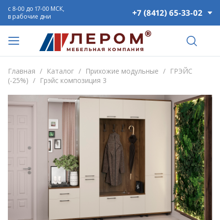
с 8-00 до 17-00 МСК,
+7 (8412) 65-33-02
в рабочие дни
Главная
/
Каталог
/
Прихожие модульные
/
ГРЭЙС
(-25%)
/
Грэйс композиция 3