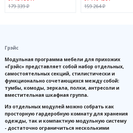
179 339
P
159 264
P
Применяемые в производстве ЛДСП, производства
компании
Egge
r
(Австрия), и МДФ, производства
компании
Kronospan
(Австрия), имеют класс
эмиссии Е1.
Грэйс
Модульная программа мебели для прихожих
«Грэйс» представляет собой набор отдельных,
самостоятельных секций, стилистически и
функционально сочетающихся между собой:
тумбы, комоды, зеркала, полки, антресоли и
вместительная шкафная группа.
Из отдельных модулей можно собрать как
просторную гардеробную комнату для хранения
одежды, так и компактную модульную систему
- достаточно ограничиться несколькими