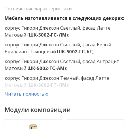
Технические характеристики:
Мебель изготавливается в следующих декорах:
корпус Гикори Джексон Светлый, фасад Латте
Матовый (
ШК-5002
-ГС-ЛМ
);
корпус Гикори Джексон Светлый, фасад Белый
Бриллиант Глянцевый
ШК-5002-ГС-БГ
);
корпус Гикори Джексон Светлый, фасад Антрацит
Матовый
ШК-5002
-ГС-АМ
);
корпус Гикори Джексон Темный, фасад Латте
Матовый (
ШК-5002
-ГТ-ЛМ
);
Читать полностью
корпус Гикори Джексон Темный, фасад Белый
Бриллиант Глянцевый (
ШК-5002
-ГТ-БГ
);
Модули композиции
корпус Гикори Джексон Темный, фасад Антрацит
Матовый (
ШК-5002-ГТ-АМ
);
корпус Ясень Асахи, фасад Латте Матовый