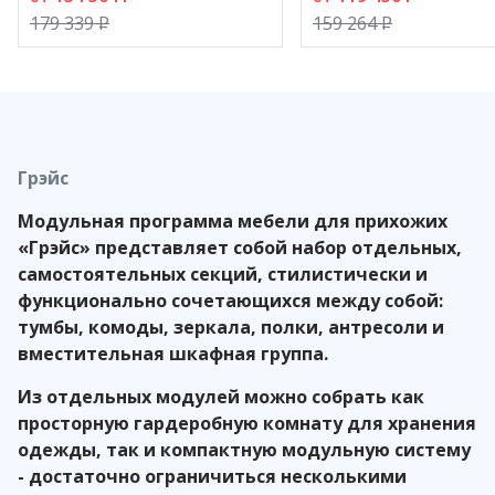
179 339
P
159 264
P
Применяемые в производстве ЛДСП, производства
компании
Egge
r
(Австрия), и МДФ, производства
компании
Kronospan
(Австрия), имеют класс
эмиссии Е1.
Грэйс
Модульная программа мебели для прихожих
«Грэйс» представляет собой набор отдельных,
самостоятельных секций, стилистически и
функционально сочетающихся между собой:
тумбы, комоды, зеркала, полки, антресоли и
вместительная шкафная группа.
Из отдельных модулей можно собрать как
просторную гардеробную комнату для хранения
одежды, так и компактную модульную систему
- достаточно ограничиться несколькими