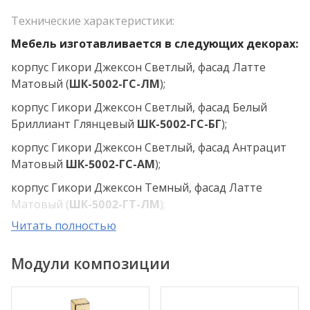
Технические характеристики:
Мебель изготавливается в следующих декорах:
корпус Гикори Джексон Светлый, фасад Латте
Матовый (
ШК-5002
-ГС-ЛМ
);
корпус Гикори Джексон Светлый, фасад Белый
Бриллиант Глянцевый
ШК-5002-ГС-БГ
);
корпус Гикори Джексон Светлый, фасад Антрацит
Матовый
ШК-5002
-ГС-АМ
);
корпус Гикори Джексон Темный, фасад Латте
Матовый (
ШК-5002
-ГТ-ЛМ
);
Читать полностью
корпус Гикори Джексон Темный, фасад Белый
Бриллиант Глянцевый (
ШК-5002
-ГТ-БГ
);
Модули композиции
корпус Гикори Джексон Темный, фасад Антрацит
Матовый (
ШК-5002-ГТ-АМ
);
корпус Ясень Асахи, фасад Латте Матовый