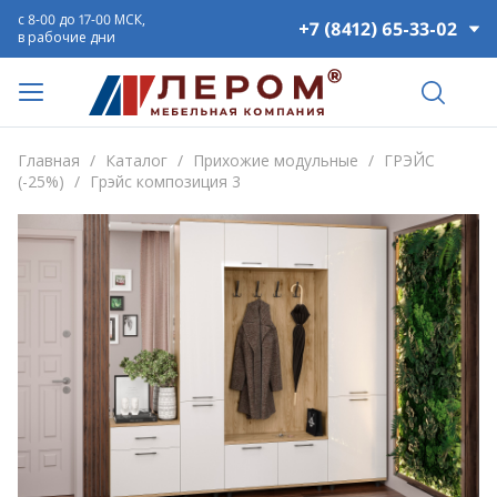
с 8-00 до 17-00 МСК,
+7 (8412) 65-33-02
в рабочие дни
Главная
/
Каталог
/
Прихожие модульные
/
ГРЭЙС
(-25%)
/
Грэйс композиция 3