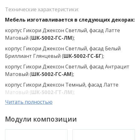
Технические характеристики:
Мебель изготавливается в следующих декорах:
корпус Гикори Джексон Светлый, фасад Латте
Матовый (
ШК-5002-ГС-ЛМ
);
корпус Гикори Джексон Светлый, фасад Белый
Бриллиант Глянцевый (
ШК-5002-ГС-БГ
);
корпус Гикори Джексон Светлый, фасад Антрацит
Матовый (
ШК-5002-ГС-АМ
);
корпус Гикори Джексон Темный, фасад Латте
Матовый (
ШК-5002-ГТ-ЛМ
);
Читать полностью
корпус Гикори Джексон Темный, фасад Белый
Бриллиант Глянцевый (
ШК-5002-ГТ-БГ
);
Модули композиции
корпус Гикори Джексон Темный, фасад Антрацит
Матовый (
ШК-5002-ГТ-АМ
);
корпус Ясень Асахи, фасад Латте Матовый