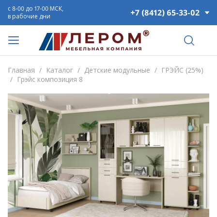
с 8-00 до 17-00 МСК,
+7 (8412) 65-33-02
в рабочие дни
Главная
/
Каталог
/
Детские модульные
/
ГРЭЙС (25%)
/
Грэйс композиция 8