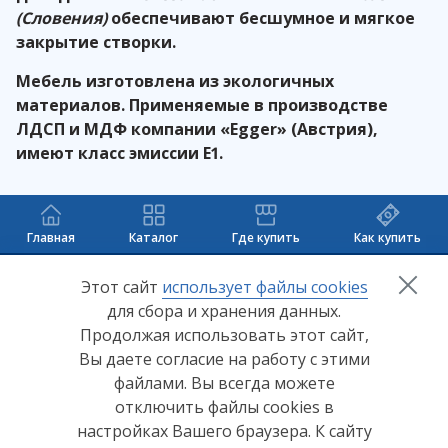
(Словения)
обеспечивают бесшумное и мягкое
закрытие створки.
Мебель изготовлена из экологичных
материалов. Применяемые в производстве
ЛДСП и МДФ компании «
Egger
» (Австрия),
имеют класс эмиссии Е1.
Главная
Каталог
Где купить
Как купить
+7 (8412) 65-33-0
0
Этот сайт
использует файлы cookies
для сбора и хранения данных.
info@lerom.ru
Продолжая использовать этот сайт,
Вы даете согласие на работу с этими
Согласие на обработку персональных данных
файлами. Вы всегда можете
отключить файлы cookies в
Политика конфиденциальности
настройках Вашего браузера. К сайту
Согласие на обработку персональных данных Яндекс