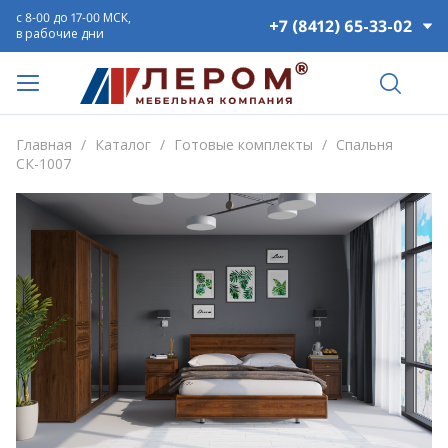
с 8-00 до 17-00 МСК,
+7 (8412) 65-33-02
в рабочие дни
Главная
/
Каталог
/
Готовые комплекты
/
Спальня
СК-1007