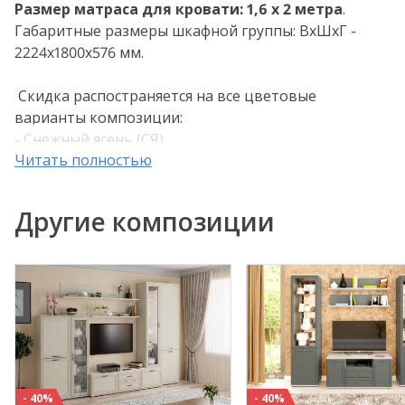
Р
азмер матраса для кровати: 1,6 х 2 метра
.
Габаритные размеры шкафной группы: ВхШхГ -
2224х1800х576 мм.
Скидка распостраняется на все цветовые
варианты композиции:
- Снежный ясень (СЯ)
Читать полностью
- Ясень Асахи (АС)
- Гикори Джексон светлый (ГС)
Другие композиции
Применяемые материалы: корпус ЛДСП, фасад
МДФ.
Внимание! Цвета, представленные на дисплее,
воспроизведены электронным способом. Они не
заменяют оригинальные цвета, так как на
восприятие цвета влияют, среди прочих, такие
факторы, как структура поверхности, освещение и
цвета отделки интерьера. Перед выбором
- 40%
- 40%