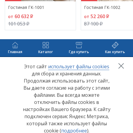
окончательного цвета рекомендуем ознакомиться
Гостиная ГК-1001
Гостиная ГК-1002
с мебелью в салонах наших представителей.
60 632
P
52 260
P
от
от
101 053
P
87 100
P
Главная
Каталог
Где купить
Как купить
+7 (8412) 65-33-0
0
Этот сайт
использует файлы cookies
для сбора и хранения данных.
info@lerom.ru
Продолжая использовать этот сайт,
Вы даете согласие на работу с этими
Согласие на обработку персональных данных
файлами. Вы всегда можете
отключить файлы cookies в
Политика конфиденциальности
настройках Вашего браузера. К сайту
Согласие на обработку персональных данных Яндекс
подключен сервис Яндекс Метрика,
Метрика
который также использует файлы
cookie (
подробнее
).