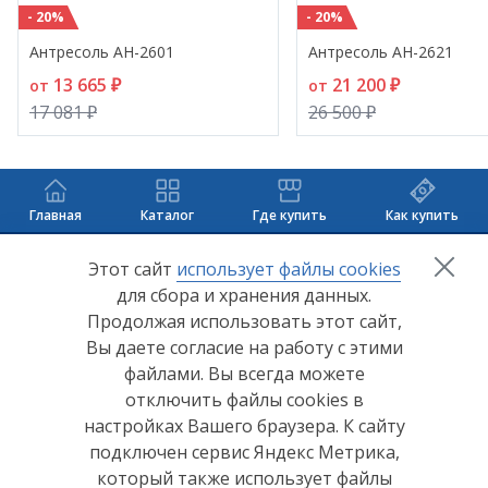
- 20%
- 20%
Антресоль АН-2601
Антресоль АН-2621
13 665 ₽
21 200 ₽
от
от
17 081 ₽
26 500 ₽
Главная
Каталог
Где купить
Как купить
+7 (8412) 65-33-0
0
Этот сайт
использует файлы cookies
для сбора и хранения данных.
info@lerom.ru
Продолжая использовать этот сайт,
Вы даете согласие на работу с этими
Согласие на обработку персональных данных
файлами. Вы всегда можете
отключить файлы cookies в
Политика конфиденциальности
настройках Вашего браузера. К сайту
Согласие на обработку персональных данных Яндекс
подключен сервис Яндекс Метрика,
Метрика
который также использует файлы