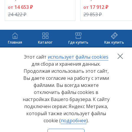
14 653 ₽
17 912 ₽
от
от
24 422 ₽
29 853 ₽
Главная
Каталог
Где купить
Как купить
+7 (8412) 65-33-0
0
Этот сайт
использует файлы cookies
для сбора и хранения данных.
info@lerom.ru
Продолжая использовать этот сайт,
Вы даете согласие на работу с этими
Согласие на обработку персональных данных
файлами. Вы всегда можете
отключить файлы cookies в
Политика конфиденциальности
настройках Вашего браузера. К сайту
Согласие на обработку персональных данных Яндекс
подключен сервис Яндекс Метрика,
Метрика
который также использует файлы
cookie (
подробнее
).
© ООО "Мебельная компания "Лером" 2026