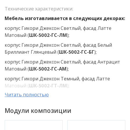
Технические характеристики:
Мебель изготавливается в следующих декорах:
корпус Гикори Джексон Светлый, фасад Латте
Матовый (
ШК-5002-ГС-ЛМ
);
корпус Гикори Джексон Светлый, фасад Белый
Бриллиант Глянцевый (
ШК-5002-ГС-БГ
);
корпус Гикори Джексон Светлый, фасад Антрацит
Матовый (
ШК-5002-ГС-АМ
);
корпус Гикори Джексон Темный, фасад Латте
Матовый (
ШК-5002-ГТ-ЛМ
);
Читать полностью
корпус Гикори Джексон Темный, фасад Белый
Бриллиант Глянцевый (
ШК-5002-ГТ-БГ
);
Модули композиции
корпус Гикори Джексон Темный, фасад Антрацит
Матовый (
ШК-5002-ГТ-АМ
);
корпус Ясень Асахи, фасад Латте Матовый