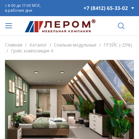
с 8-00 до 17-00 МСК,
+7 (8412) 65-33-02
в рабочие дни
Главная
/
Каталог
/
Спальни модульные
/
ГРЭЙС (-25%)
/
Грэйс композиция 4