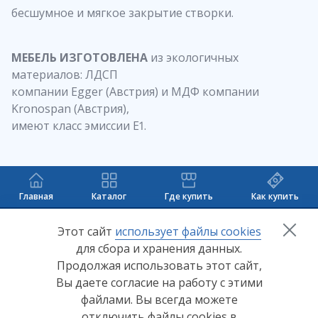
бесшумное и мягкое закрытие створки.
МЕБЕЛЬ ИЗГОТОВЛЕНА
из экологичных
материалов: ЛДСП
компании Egger (Австрия) и МДФ компании
Kronospan (Австрия),
имеют класс эмиссии Е1.
Главная
Каталог
Где купить
Как купить
+7 (8412) 65-33-0
0
Этот сайт
использует файлы cookies
для сбора и хранения данных.
info@lerom.ru
Продолжая использовать этот сайт,
Вы даете согласие на работу с этими
Согласие на обработку персональных данных
файлами. Вы всегда можете
отключить файлы cookies в
Политика конфиденциальности