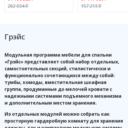
262 034
P
157 213
P
Применяемые в производстве ЛДСП, производства
компании
Egge
r
(Австрия), и МДФ, производства
компании
Kronospan
(Австрия), имеют класс
эмиссии Е1.
Грэйс
Модульная программа мебели для спальни
«Грэйс» представляет собой набор отдельных,
самостоятельных секций, стилистически и
функционально сочетающихся между собой:
тумбы, комоды, вместительная шкафная
группа, продуманные до мелочей кровати с
надежными системами подъемного механизма
и дополнительным местом хранения.
Из отдельных модулей можно собрать как
просторную гардеробную комнату для хранения
одежды, так и компактную модульную систему