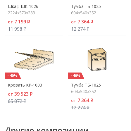
Шкаф ШК-1026
Тумба ТБ-1025
2224х570х283
604х540х352
7 199
P
7 364
P
от
от
11 998
P
12 274
P
- 40%
- 40%
Кровать КР-1003
Тумба ТБ-1025
604х540х352
39 523
P
от
7 364
P
от
65 872
P
12 274
P
Другие композиции