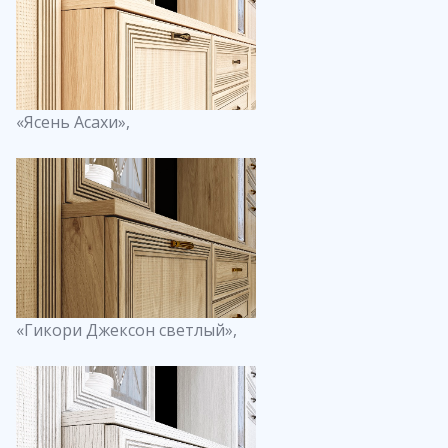
«Ясень Асахи»,
«Гикори Джексон светлый»,