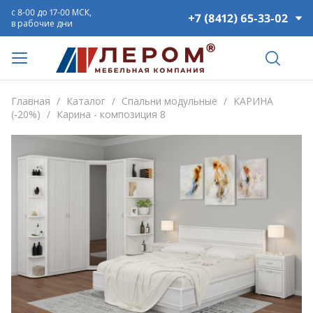
с 8-00 до 17-00 МСК,
+7 (8412) 65-33-02
в рабочие дни
Главная
/
Каталог
/
Спальни модульные
/
КАРИНА
(-20%)
/
Карина - композиция 8