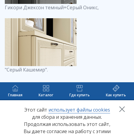
Гикори Джексон темный+Серый Оникс,
"Серый Кашемир".
Главная
Каталог
Где купить
Как купить
+7 (8412) 65-33-0
0
Этот сайт
использует файлы cookies
для сбора и хранения данных.
info@lerom.ru
Продолжая использовать этот сайт,
Вы даете согласие на работу с этими