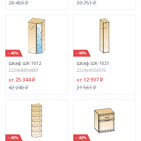
20 450
P
33 751
P
- 40%
- 40%
Шкаф ШК-1012
Шкаф ШК-1021
2224х889х889
2224х450х576
25 344
P
12 937
P
от
от
42 240
P
21 561
P
- 40%
- 40%