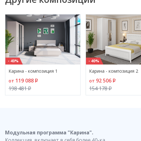
- 40%
- 40%
Карина - композиция 1
Карина - композиция 2
119 088
P
92 506
P
от
от
198 481
P
154 178
P
Модульная программа "Карина".
Коллекция включает в себя более 40-ка