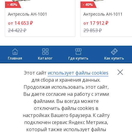
- 40%
- 40%
Антресоль АН-1001
Антресоль АН-1011
14 653 ₽
17 912 ₽
от
от
24 422 ₽
29 853 ₽
Главная
Каталог
Где купить
Как купить
+7 (8412) 65-33-0
0
Этот сайт
использует файлы cookies
для сбора и хранения данных.
info@lerom.ru
Продолжая использовать этот сайт,
Вы даете согласие на работу с этими
Согласие на обработку персональных данных
файлами. Вы всегда можете
отключить файлы cookies в
Политика конфиденциальности
настройках Вашего браузера. К сайту
Согласие на обработку персональных данных Яндекс
подключен сервис Яндекс Метрика,
Метрика
который также использует файлы