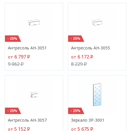
- 25%
- 25%
Антресоль АН-3051
Антресоль АН-3055
6 797
P
6 172
P
от
от
9 062
P
8 229
P
- 25%
- 25%
Антресоль АН-3057
Зеркало ЗР-3001
5 152
P
5 675
P
от
от