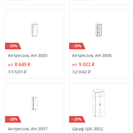
- 25%
- 25%
Антресоль АН-3005
Антресоль АН-3006
8 649
P
9 032
P
от
от
11 531
P
12 042
P
- 25%
- 25%
Антресоль АН-3007
Шкаф ШК-3002