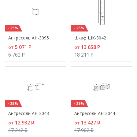
- 25%
- 25%
Антресоль АН-3095
Шкаф ШК-3042
5 071
P
13 658
P
от
от
6 762
P
18 211
P
- 25%
- 25%
Антресоль АН-3043
Антресоль АН-3044
12 932
P
13 427
P
от
от
17 242
P
17 902
P