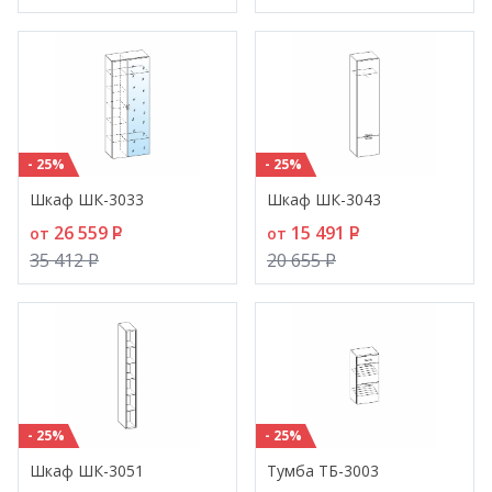
- 25%
- 25%
Шкаф ШК-3033
Шкаф ШК-3043
26 559
P
15 491
P
от
от
35 412
P
20 655
P
- 25%
- 25%
Шкаф ШК-3051
Тумба ТБ-3003