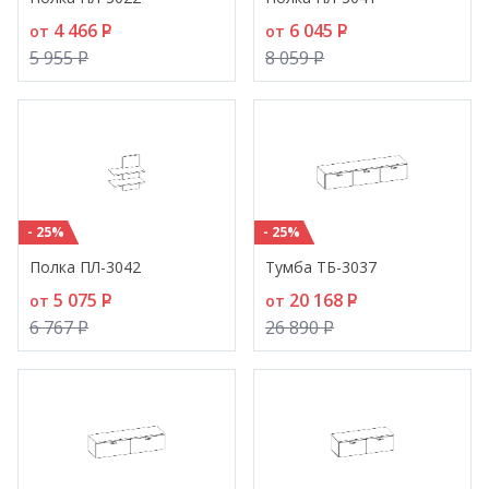
4 466
P
6 045
P
от
от
5 955
P
8 059
P
- 25%
- 25%
Полка ПЛ-3042
Тумба ТБ-3037
5 075
P
20 168
P
от
от
6 767
P
26 890
P