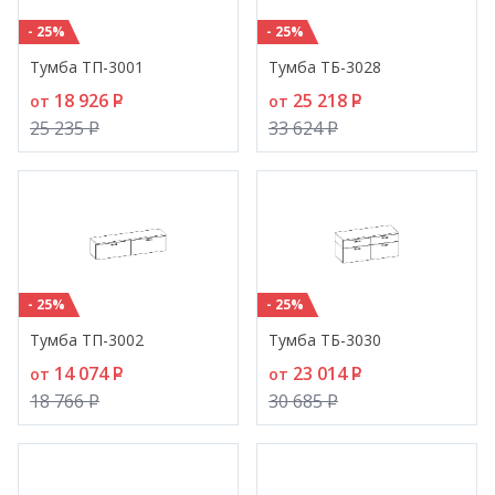
- 25%
- 25%
Тумба ТП-3001
Тумба ТБ-3028
18 926
P
25 218
P
от
от
25 235
P
33 624
P
- 25%
- 25%
Тумба ТП-3002
Тумба ТБ-3030
14 074
P
23 014
P
от
от
18 766
P
30 685
P