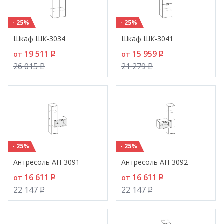
- 25%
- 25%
Шкаф ШК-3034
Шкаф ШК-3041
19 511
P
15 959
P
от
от
26 015
P
21 279
P
- 25%
- 25%
Антресоль АН-3091
Антресоль АН-3092
16 611
P
16 611
P
от
от
22 147
P
22 147
P