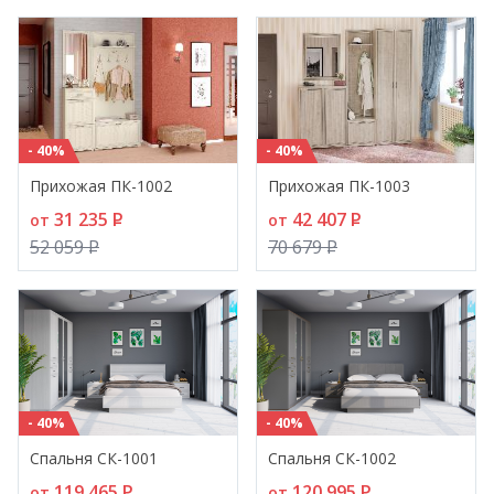
- 40%
- 40%
Прихожая ПК-1002
Прихожая ПК-1003
31 235
P
42 407
P
от
от
52 059
P
70 679
P
- 40%
- 40%
Спальня СК-1001
Спальня СК-1002
119 465
P
120 995
P
от
от