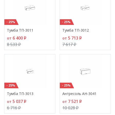
- 25%
- 25%
Тумба ТП-3011
Тумба ТП-3012
6 400
P
5 713
P
от
от
8 533
P
7 617
P
- 25%
- 25%
Тумба ТП-3013
Антресоль АН-3041
5 037
P
7 521
P
от
от
6 716
P
10 028
P