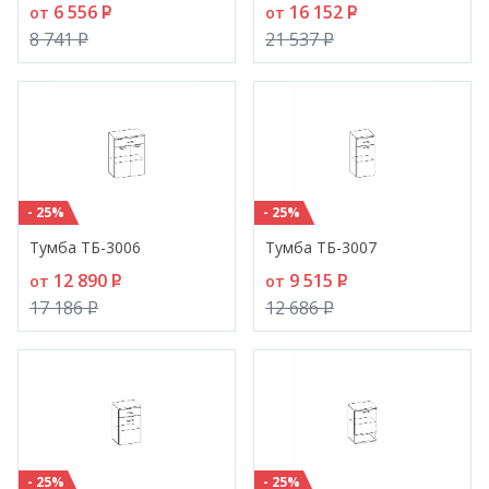
6 556
P
16 152
P
от
от
8 741
P
21 537
P
- 25%
- 25%
Тумба ТБ-3006
Тумба ТБ-3007
12 890
P
9 515
P
от
от
17 186
P
12 686
P
- 25%
- 25%