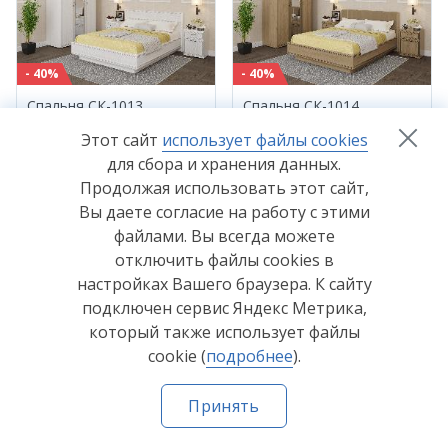
- 40%
- 40%
Спальня СК-1013
Спальня СК-1014
88 446
P
89 976
P
от
от
Этот сайт
использует файлы cookies
147 410
P
149 960
P
для сбора и хранения данных.
Продолжая использовать этот сайт,
Вы даете согласие на работу с этими
файлами. Вы всегда можете
отключить файлы cookies в
настройках Вашего браузера. К сайту
подключен сервис Яндекс Метрика,
- 40%
- 40%
который также использует файлы
Спальня СК-1015
Спальня СК-1016
cookie (
подробнее
).
79 649
P
81 179
P
от
от
Принять
132 748
P
135 298
P
Главная
Каталог
Где купить
Как купить