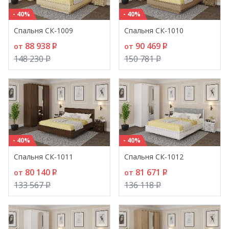
- 40%
- 40%
Спальня СК-1009
Спальня СК-1010
88 938
P
90 469
P
от
от
148 230
P
150 781
P
- 40%
- 40%
Спальня СК-1011
Спальня СК-1012
80 140
P
81 671
P
от
от
133 567
P
136 118
P