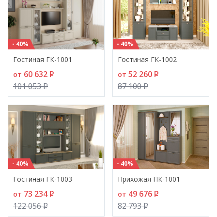
- 40%
- 40%
Гостиная ГК-1001
Гостиная ГК-1002
60 632
P
52 260
P
от
от
101 053
P
87 100
P
- 40%
- 40%
Гостиная ГК-1003
Прихожая ПК-1001
73 234
P
49 676
P
от
от
122 056
P
82 793
P