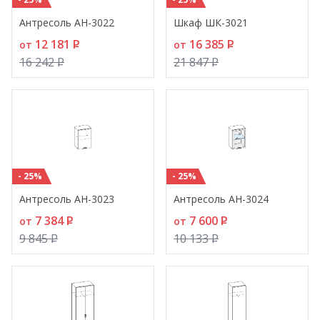
Антресоль АН-3022
Шкаф ШК-3021
12 181
P
16 385
P
от
от
16 242
P
21 847
P
- 25%
- 25%
Антресоль АН-3023
Антресоль АН-3024
7 384
P
7 600
P
от
от
9 845
P
10 133
P