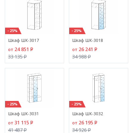
- 25%
- 25%
Шкаф ШК-3017
Шкаф ШК-3018
24 851
P
26 241
P
от
от
33 135
P
34 988
P
- 25%
- 25%
Шкаф ШК-3031
Шкаф ШК-3032
31 115
P
26 195
P
от
от
41 487
P
34 926
P