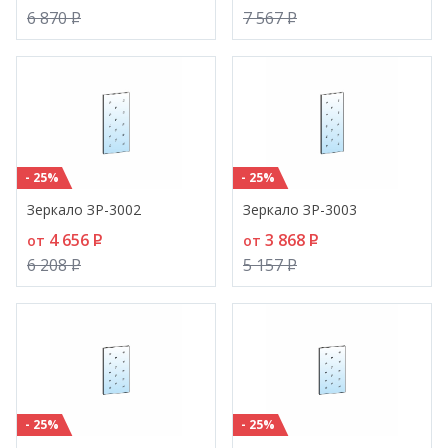
6 870
P
7 567
P
- 25%
- 25%
Зеркало ЗР-3002
Зеркало ЗР-3003
4 656
P
3 868
P
от
от
6 208
P
5 157
P
- 25%
- 25%