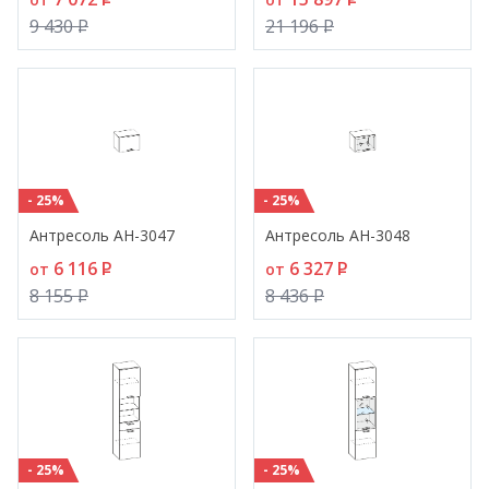
9 430
P
21 196
P
- 25%
- 25%
Антресоль АН-3047
Антресоль АН-3048
6 116
P
6 327
P
от
от
8 155
P
8 436
P
- 25%
- 25%