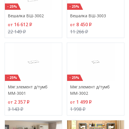
- 25%
- 25%
Вешалка ВШ-3002
Вешалка ВШ-3003
16 612
P
8 450
P
от
от
22 149
P
11 266
P
- 25%
- 25%
Мяг.элемент д/тумб
Мяг.элемент д/тумб
ММ-3001
ММ-3002
2 357
P
1 499
P
от
от
3 143
P
1 998
P