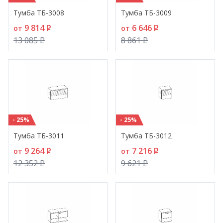
Тумба ТБ-3008
Тумба ТБ-3009
9 814
P
6 646
P
от
от
13 085
P
8 861
P
- 25%
- 25%
Тумба ТБ-3011
Тумба ТБ-3012
9 264
P
7 216
P
от
от
12 352
P
9 621
P