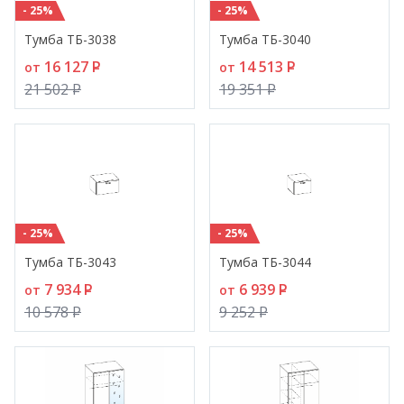
- 25%
- 25%
Тумба ТБ-3038
Тумба ТБ-3040
16 127
P
14 513
P
от
от
21 502
P
19 351
P
- 25%
- 25%
Тумба ТБ-3043
Тумба ТБ-3044
7 934
P
6 939
P
от
от
10 578
P
9 252
P