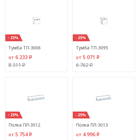
- 25%
- 25%
Тумба ТП-3006
Тумба ТП-3095
6 233
P
5 071
P
от
от
8 311
P
6 762
P
- 25%
- 25%
Полка ПЛ-3012
Полка ПЛ-3013
5 754
P
4 996
P
от
от