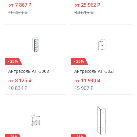
7 867
P
25 962
P
от
от
10 489
P
34 616
P
- 25%
- 25%
Антресоль АН-3008
Антресоль АН-3021
8 125
P
11 930
P
от
от
10 834
P
15 907
P
- 25%
- 25%