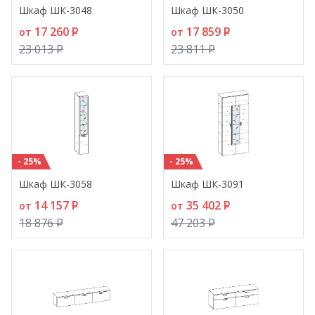
Шкаф ШК-3048
Шкаф ШК-3050
17 260
P
17 859
P
от
от
23 013
P
23 811
P
- 25%
- 25%
Шкаф ШК-3058
Шкаф ШК-3091
14 157
P
35 402
P
от
от
18 876
P
47 203
P