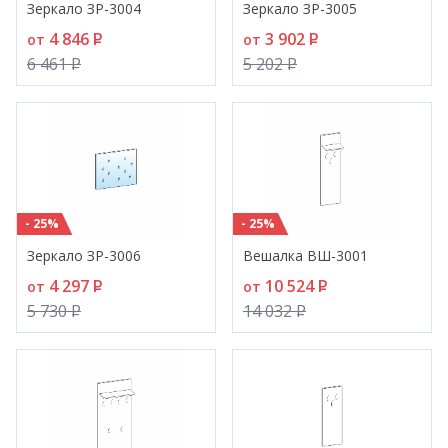
Зеркало ЗР-3004
Зеркало ЗР-3005
4 846
P
3 902
P
от
от
6 461
P
5 202
P
- 25%
- 25%
Зеркало ЗР-3006
Вешалка ВШ-3001
4 297
P
10 524
P
от
от
5 730
P
14 032
P