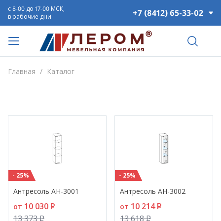
с 8-00 до 17-00 МСК,
+7 (8412) 65-33-02
в рабочие дни
Главная
/
Каталог
- 25%
- 25%
Антресоль АН-3001
Антресоль АН-3002
10 030
P
10 214
P
от
от
13 373
P
13 618
P