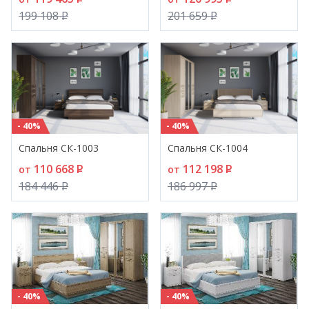
199 108
P
201 659
P
- 40%
- 40%
Спальня СК-1003
Спальня СК-1004
110 668
P
112 198
P
от
от
184 446
P
186 997
P
- 40%
- 40%