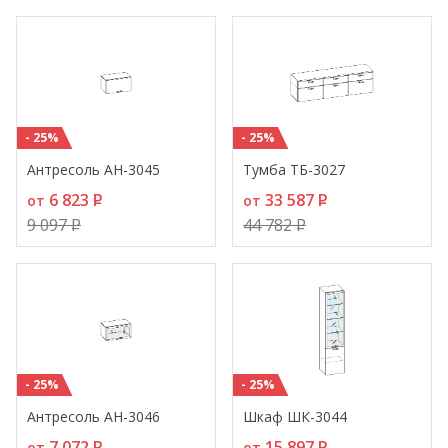
- 25%
- 25%
Антресоль АН-3045
Тумба ТБ-3027
6 823
P
33 587
P
от
от
9 097
P
44 782
P
- 25%
- 25%
Антресоль АН-3046
Шкаф ШК-3044
7 072
P
15 897
P
от
от