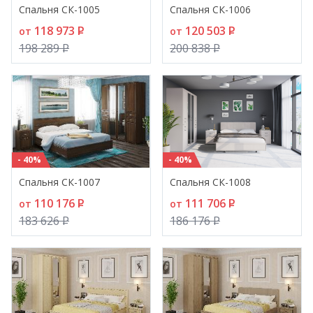
Спальня СК-1005
Спальня СК-1006
118 973
P
120 503
P
от
от
198 289
P
200 838
P
- 40%
- 40%
Спальня СК-1007
Спальня СК-1008
110 176
P
111 706
P
от
от
183 626
P
186 176
P