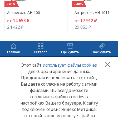
- 40%
- 40%
Антресоль АН-1001
Антресоль АН-1011
14 653 ₽
17 912 ₽
от
от
24 422 ₽
29 853 ₽
Главная
Каталог
Где купить
Как купить
+7 (8412) 65-33-0
0
Этот сайт
использует файлы cookies
для сбора и хранения данных.
info@lerom.ru
Продолжая использовать этот сайт,
Вы даете согласие на работу с этими
Согласие на обработку персональных данных
файлами. Вы всегда можете
отключить файлы cookies в
Политика конфиденциальности
настройках Вашего браузера. К сайту
Согласие на обработку персональных данных Яндекс
подключен сервис Яндекс Метрика,
Метрика
который также использует файлы