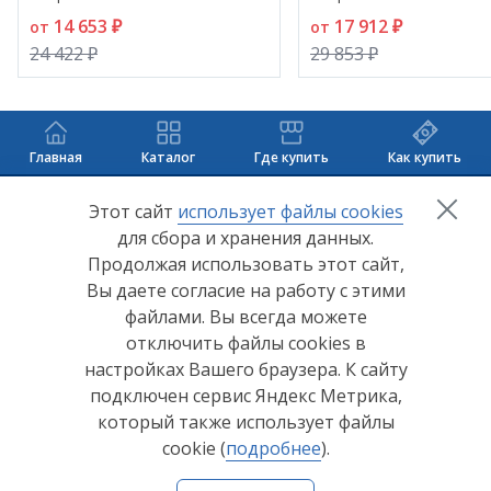
14 653 ₽
17 912 ₽
от
от
24 422 ₽
29 853 ₽
Главная
Каталог
Где купить
Как купить
+7 (8412) 65-33-0
0
Этот сайт
использует файлы cookies
для сбора и хранения данных.
info@lerom.ru
Продолжая использовать этот сайт,
Вы даете согласие на работу с этими
Согласие на обработку персональных данных
файлами. Вы всегда можете
отключить файлы cookies в
Политика конфиденциальности
настройках Вашего браузера. К сайту
Согласие на обработку персональных данных Яндекс
подключен сервис Яндекс Метрика,
Метрика
который также использует файлы
cookie (
подробнее
).
© ООО "Мебельная компания "Лером" 2026