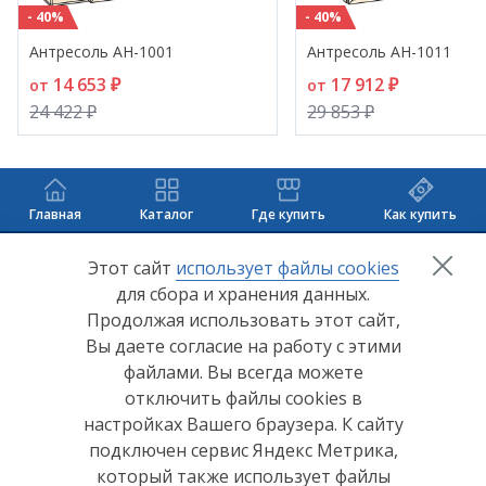
- 40%
- 40%
Антресоль АН-1001
Антресоль АН-1011
14 653 ₽
17 912 ₽
от
от
24 422 ₽
29 853 ₽
Главная
Каталог
Где купить
Как купить
+7 (8412) 65-33-0
0
Этот сайт
использует файлы cookies
для сбора и хранения данных.
info@lerom.ru
Продолжая использовать этот сайт,
Вы даете согласие на работу с этими
Согласие на обработку персональных данных
файлами. Вы всегда можете
отключить файлы cookies в
Политика конфиденциальности
настройках Вашего браузера. К сайту
Согласие на обработку персональных данных Яндекс
подключен сервис Яндекс Метрика,
Метрика
который также использует файлы