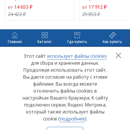
14 653 ₽
17 912 ₽
от
от
24 422 ₽
29 853 ₽
Главная
Каталог
Где купить
Как купить
+7 (8412) 65-33-0
0
Этот сайт
использует файлы cookies
для сбора и хранения данных.
info@lerom.ru
Продолжая использовать этот сайт,
Вы даете согласие на работу с этими
Согласие на обработку персональных данных
файлами. Вы всегда можете
отключить файлы cookies в
Политика конфиденциальности
настройках Вашего браузера. К сайту
Согласие на обработку персональных данных Яндекс
подключен сервис Яндекс Метрика,
Метрика
который также использует файлы
cookie (
подробнее
).
© ООО "Мебельная компания "Лером" 2026