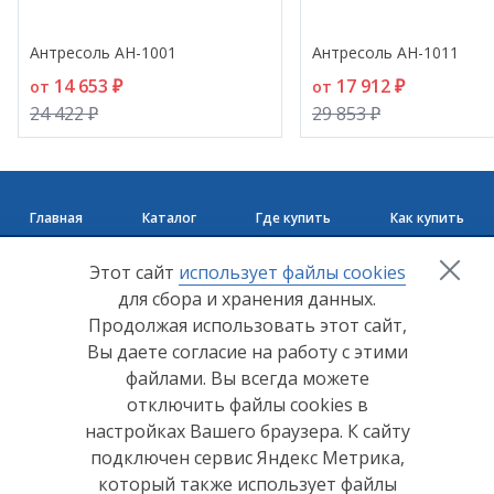
- 40%
- 40%
Антресоль АН-1001
Антресоль АН-1011
14 653 ₽
17 912 ₽
от
от
24 422 ₽
29 853 ₽
Главная
Каталог
Где купить
Как купить
+7 (8412) 65-33-0
0
Этот сайт
использует файлы cookies
для сбора и хранения данных.
info@lerom.ru
Продолжая использовать этот сайт,
Вы даете согласие на работу с этими
Согласие на обработку персональных данных
файлами. Вы всегда можете
отключить файлы cookies в
Политика конфиденциальности
настройках Вашего браузера. К сайту
Согласие на обработку персональных данных Яндекс
подключен сервис Яндекс Метрика,
Метрика
который также использует файлы