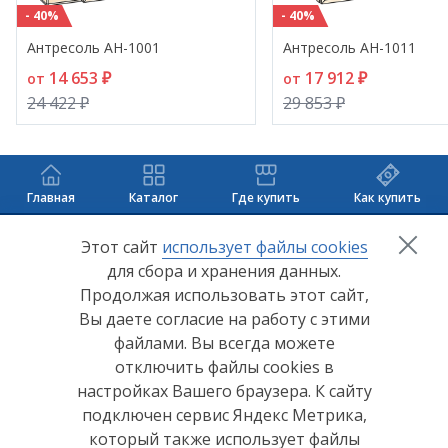
- 40%
- 40%
Антресоль АН-1001
Антресоль АН-1011
14 653 ₽
17 912 ₽
от
от
24 422 ₽
29 853 ₽
Главная
Каталог
Где купить
Как купить
+7 (8412) 65-33-0
0
Этот сайт
использует файлы cookies
для сбора и хранения данных.
info@lerom.ru
Продолжая использовать этот сайт,
Вы даете согласие на работу с этими
Согласие на обработку персональных данных
файлами. Вы всегда можете
отключить файлы cookies в
Политика конфиденциальности
настройках Вашего браузера. К сайту
Согласие на обработку персональных данных Яндекс
подключен сервис Яндекс Метрика,
Метрика
который также использует файлы